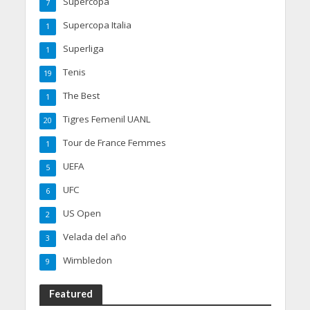
Supercopa
7
Supercopa Italia
1
Superliga
1
Tenis
19
The Best
1
Tigres Femenil UANL
20
Tour de France Femmes
1
UEFA
5
UFC
6
US Open
2
Velada del año
3
Wimbledon
9
Featured