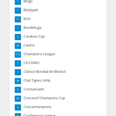
Bingo
1
Blackjack
1
BOX
11
Bundelisga
1
Carabao Cup
2
Casino
43
Champions League
112
CICLISMO
1
Clásico Mundial de Béisbol
1
Club Tigres UANL
58
Comunicado
3
Concacaf Champions Cup
39
Concachampions
5
Conference League