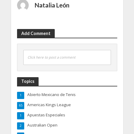
Natalia León
Add Comment
Click here to post a comment
Topics
Abierto Mexicano de Tenis
1
Americas Kings League
65
Apuestas Especiales
1
Australian Open
2