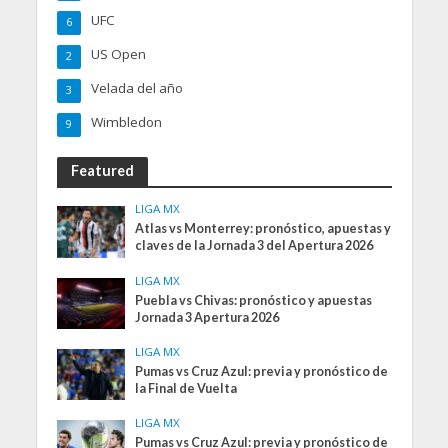
UFC
6
US Open
2
Velada del año
3
Wimbledon
9
Featured
LIGA MX
Atlas vs Monterrey: pronóstico, apuestas y
claves de la Jornada 3 del Apertura 2026
LIGA MX
Puebla vs Chivas: pronóstico y apuestas
Jornada 3 Apertura 2026
LIGA MX
Pumas vs Cruz Azul: previa y pronóstico de
la Final de Vuelta
LIGA MX
Pumas vs Cruz Azul: previa y pronóstico de