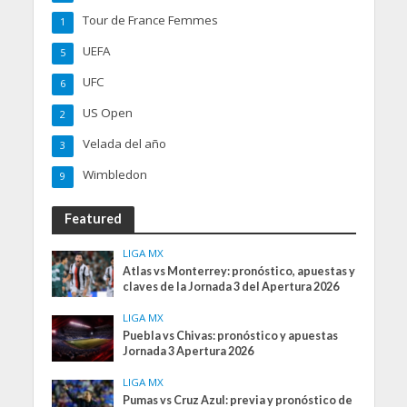
Tour de France Femmes
1
UEFA
5
UFC
6
US Open
2
Velada del año
3
Wimbledon
9
Featured
LIGA MX
Atlas vs Monterrey: pronóstico, apuestas y
claves de la Jornada 3 del Apertura 2026
LIGA MX
Puebla vs Chivas: pronóstico y apuestas
Jornada 3 Apertura 2026
LIGA MX
Pumas vs Cruz Azul: previa y pronóstico de