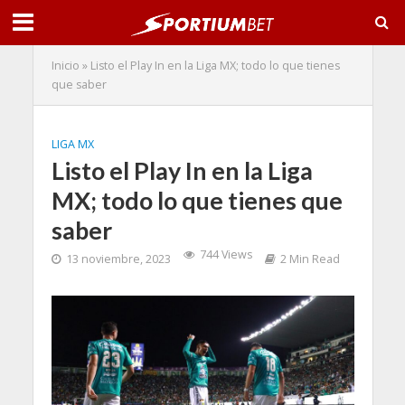
Inicio
»
Listo el Play In en la Liga MX; todo lo que tienes
que saber
LIGA MX
Listo el Play In en la Liga
MX; todo lo que tienes que
saber
744 Views
13 noviembre, 2023
2 Min Read