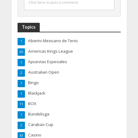
Click here to post a comment
Topics
Abierto Mexicano de Tenis
1
Americas Kings League
65
Apuestas Especiales
1
Australian Open
2
Bingo
1
Blackjack
1
BOX
11
Bundelisga
1
Carabao Cup
2
Casino
43