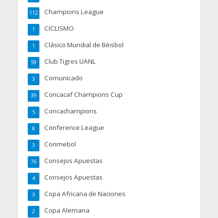
Champions League
112
CICLISMO
1
Clásico Mundial de Béisbol
1
Club Tigres UANL
59
Comunicado
3
Concacaf Champions Cup
39
Concachampions
5
Conference League
8
Conmebol
3
Consejos Apuestas
76
Consejos Apuestas
4
Copa Africana de Naciones
3
Copa Alemana
2