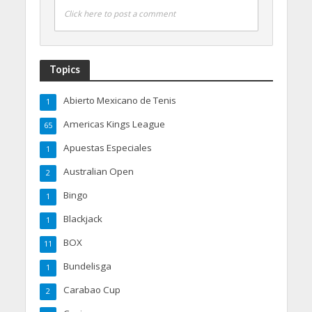
Click here to post a comment
Topics
Abierto Mexicano de Tenis
1
Americas Kings League
65
Apuestas Especiales
1
Australian Open
2
Bingo
1
Blackjack
1
BOX
11
Bundelisga
1
Carabao Cup
2