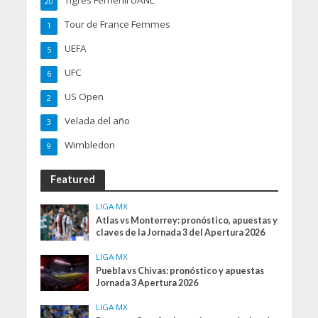
20
Tour de France Femmes
1
UEFA
5
UFC
6
US Open
2
Velada del año
3
Wimbledon
9
Featured
LIGA MX
Atlas vs Monterrey: pronóstico, apuestas y
claves de la Jornada 3 del Apertura 2026
LIGA MX
Puebla vs Chivas: pronóstico y apuestas
Jornada 3 Apertura 2026
LIGA MX