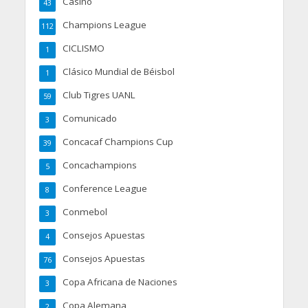
Casino
43
Champions League
112
CICLISMO
1
Clásico Mundial de Béisbol
1
Club Tigres UANL
59
Comunicado
3
Concacaf Champions Cup
39
Concachampions
5
Conference League
8
Conmebol
3
Consejos Apuestas
4
Consejos Apuestas
76
Copa Africana de Naciones
3
Copa Alemana
2