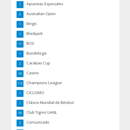
Apuestas Especiales
1
Australian Open
2
Bingo
1
Blackjack
1
BOX
11
Bundelisga
1
Carabao Cup
2
Casino
43
Champions League
112
CICLISMO
1
Clásico Mundial de Béisbol
1
Club Tigres UANL
59
Comunicado
3