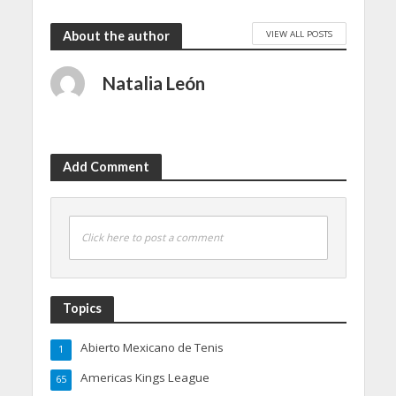
VIEW ALL POSTS
About the author
Natalia León
Add Comment
Click here to post a comment
Topics
Abierto Mexicano de Tenis
1
Americas Kings League
65