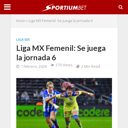
Inicio
»
Liga MX Femenil: Se juega la jornada 6
LIGA MX
Liga MX Femenil: Se juega
la jornada 6
570 Views
1 febrero, 2024
2 Min Read