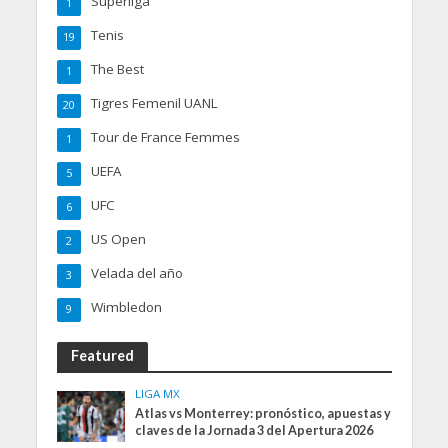
Superliga
1
Tenis
19
The Best
1
Tigres Femenil UANL
20
Tour de France Femmes
1
UEFA
5
UFC
6
US Open
2
Velada del año
3
Wimbledon
9
Featured
LIGA MX
Atlas vs Monterrey: pronóstico, apuestas y
claves de la Jornada 3 del Apertura 2026