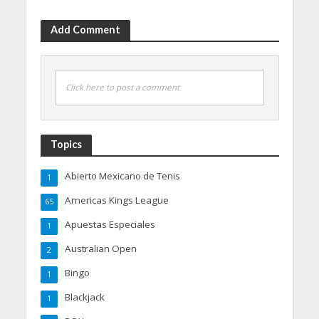
Add Comment
Click here to post a comment
Topics
Abierto Mexicano de Tenis
1
Americas Kings League
65
Apuestas Especiales
1
Australian Open
2
Bingo
1
Blackjack
1