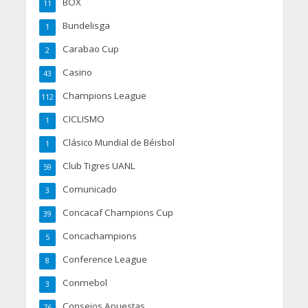
BOX
11
Bundelisga
1
Carabao Cup
2
Casino
43
Champions League
112
CICLISMO
1
Clásico Mundial de Béisbol
1
Club Tigres UANL
59
Comunicado
3
Concacaf Champions Cup
39
Concachampions
5
Conference League
8
Conmebol
3
Consejos Apuestas
76