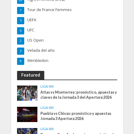
20
Tour de France Femmes
1
UEFA
5
UFC
6
US Open
2
Velada del año
3
Wimbledon
9
Featured
LIGA MX
Atlas vs Monterrey: pronóstico, apuestas y
claves de la Jornada 3 del Apertura 2026
LIGA MX
Puebla vs Chivas: pronóstico y apuestas
Jornada 3 Apertura 2026
LIGA MX