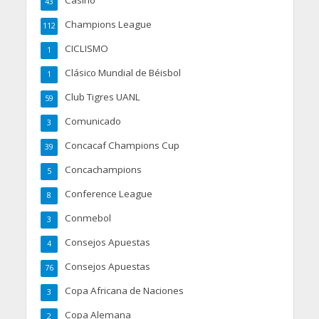
Casino
43
Champions League
112
CICLISMO
1
Clásico Mundial de Béisbol
1
Club Tigres UANL
59
Comunicado
3
Concacaf Champions Cup
39
Concachampions
5
Conference League
8
Conmebol
3
Consejos Apuestas
4
Consejos Apuestas
76
Copa Africana de Naciones
3
Copa Alemana
2