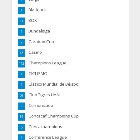
Blackjack
1
BOX
11
Bundelisga
1
Carabao Cup
2
Casino
43
Champions League
112
CICLISMO
1
Clásico Mundial de Béisbol
1
Club Tigres UANL
59
Comunicado
3
Concacaf Champions Cup
39
Concachampions
5
Conference League
8