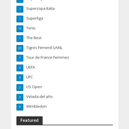
Supercopa Italia
1
Superliga
1
Tenis
19
The Best
1
Tigres Femenil UANL
20
Tour de France Femmes
1
UEFA
5
UFC
6
US Open
2
Velada del año
3
Wimbledon
9
Featured