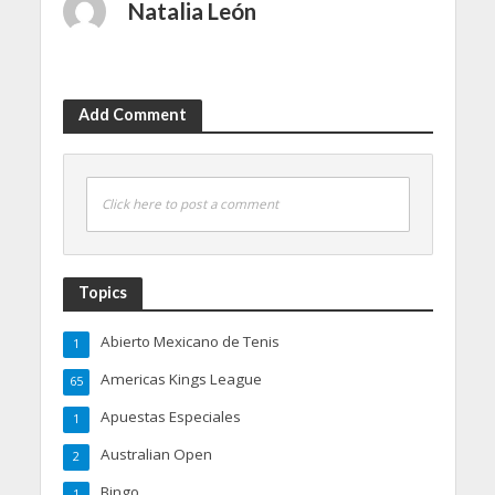
Natalia León
Add Comment
Click here to post a comment
Topics
Abierto Mexicano de Tenis
1
Americas Kings League
65
Apuestas Especiales
1
Australian Open
2
Bingo
1