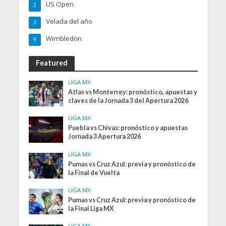
US Open
2
Velada del año
3
Wimbledon
9
Featured
LIGA MX
Atlas vs Monterrey: pronóstico, apuestas y
claves de la Jornada 3 del Apertura 2026
LIGA MX
Puebla vs Chivas: pronóstico y apuestas
Jornada 3 Apertura 2026
LIGA MX
Pumas vs Cruz Azul: previa y pronóstico de
la Final de Vuelta
LIGA MX
Pumas vs Cruz Azul: previa y pronóstico de
la Final Liga MX
LIGA MX