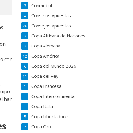
Conmebol
3
Consejos Apuestas
4
Consejos Apuestas
76
as
Copa Africana de Naciones
3
con
Copa Alemana
2
Copa América
12
so con
Copa del Mundo 2026
6
Copa del Rey
11
,
Copa Francesa
1
quipo
Copa Intercontinental
1
el han
Copa Italia
1
Copa Libertadores
5
es
Copa Oro
7