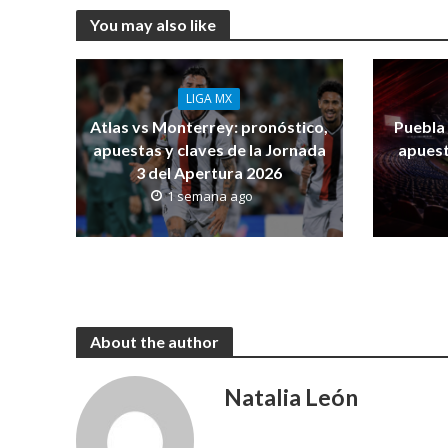
You may also like
LIGA MX
Atlas vs Monterrey: pronóstico,
Puebla 
apuestas y claves de la Jornada
apuest
3 del Apertura 2026
1 semana ago
About the author
Natalia León