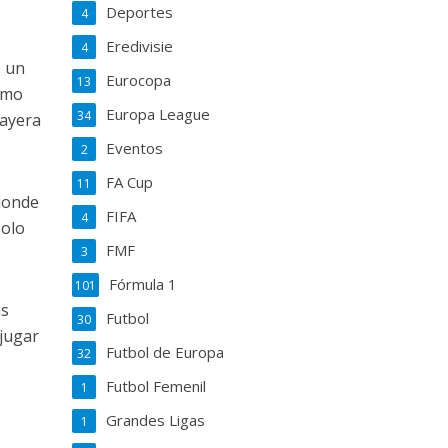
Deportes
4
Eredivisie
4
o un
Eurocopa
13
como
Europa League
34
layera
Eventos
2
FA Cup
11
 donde
FIFA
4
solo
FMF
3
Fórmula 1
101
as
Futbol
30
 jugar
Futbol de Europa
32
Futbol Femenil
1
Grandes Ligas
1