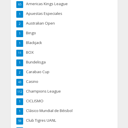
Americas Kings League
65
Apuestas Especiales
1
Australian Open
2
Bingo
1
Blackjack
1
BOX
11
Bundelisga
1
Carabao Cup
2
Casino
43
Champions League
112
CICLISMO
1
Clásico Mundial de Béisbol
1
Club Tigres UANL
59