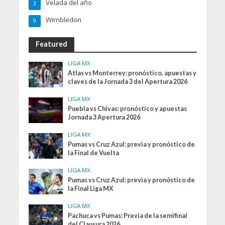
Velada del año
3
Wimbledon
9
Featured
LIGA MX
Atlas vs Monterrey: pronóstico, apuestas y
claves de la Jornada 3 del Apertura 2026
LIGA MX
Puebla vs Chivas: pronóstico y apuestas
Jornada 3 Apertura 2026
LIGA MX
Pumas vs Cruz Azul: previa y pronóstico de
la Final de Vuelta
LIGA MX
Pumas vs Cruz Azul: previa y pronóstico de
la Final Liga MX
LIGA MX
Pachuca vs Pumas: Previa de la semifinal
del Clausura 2026