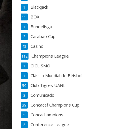
Blackjack
1
BOX
11
Bundelisga
1
Carabao Cup
2
Casino
43
Champions League
112
CICLISMO
1
Clásico Mundial de Béisbol
1
Club Tigres UANL
59
Comunicado
3
Concacaf Champions Cup
39
Concachampions
5
Conference League
8