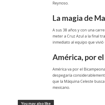
Reynoso.
La magia de Ma
A sus 38 años y con una carre
meter a Cruz Azul a la final t
inmediato al equipo que vivió 
América, por e
América va por el Bicampeonato
despegaría considerablemente
que la Máquina Celeste busca
mexicano.
You may also like