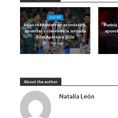
LIGA MX
Atlas vs Monterrey: pronóstico,
Puebla 
apuestas y claves de la Jornada
apuest
3 del Apertura 2026
7 días ago
About the author
Natalia León