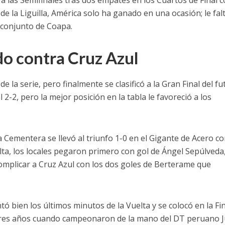
 de la Liguilla, América solo ha ganado en una ocasión; le fal
 conjunto de Coapa.
o contra Cruz Azul
de la serie, pero finalmente se clasificó a la Gran Final del fu
-2, pero la mejor posición en la tabla le favoreció a los
 Cementera se llevó al triunfo 1-0 en el Gigante de Acero co
elta, los locales pegaron primero con gol de Ángel Sepúlveda
omplicar a Cruz Azul con los dos goles de Berterame que
ó bien los últimos minutos de la Vuelta y se colocó en la Fin
tres años cuando campeonaron de la mano del DT peruano 