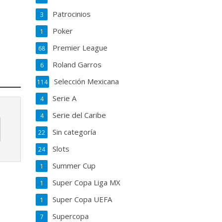
Patrocinios
3
Poker
1
Premier League
68
Roland Garros
6
Selección Mexicana
114
Serie A
4
Serie del Caribe
4
Sin categoría
22
Slots
24
Summer Cup
1
Super Copa Liga MX
1
Super Copa UEFA
1
Supercopa
7