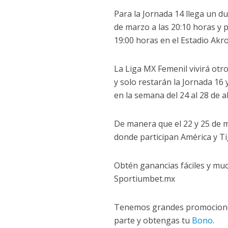
Para la Jornada 14 llega un d
de marzo a las 20:10 horas y p
19:00 horas en el Estadio Akr
La Liga MX Femenil vivirá otro
y solo restarán la Jornada 16 
en la semana del 24 al 28 de ab
De manera que el 22 y 25 de 
donde participan América y Ti
Obtén ganancias fáciles y muc
Sportiumbet.mx
Tenemos grandes promociones
parte y obtengas tu
Bono
.