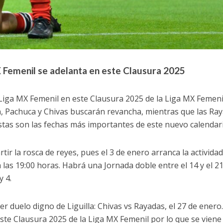
MX Femenil se adelanta en este Clausura 2025
Liga MX Femenil en este Clausura 2025 de la Liga MX Femeni
, Pachuca y Chivas buscarán revancha, mientras que las Ra
stas son las fechas más importantes de este nuevo calendar
rtir la rosca de reyes, pues el 3 de enero arranca la activida
a las 19:00 horas. Habrá una Jornada doble entre el 14 y el 2
y 4.
er duelo digno de Liguilla: Chivas vs Rayadas, el 27 de enero.
ste Clausura 2025 de la Liga MX Femenil por lo que se viene