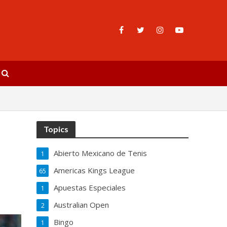
Topics
Abierto Mexicano de Tenis
1
Americas Kings League
65
Apuestas Especiales
1
Australian Open
2
Bingo
1