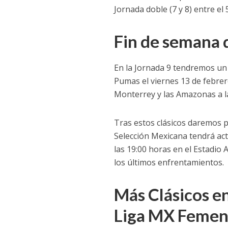
Jornada doble (7 y 8) entre el 
Fin de semana 
En la Jornada 9 tendremos un 
Pumas el viernes 13 de febrero
Monterrey y las Amazonas a l
Tras estos clásicos daremos p
Selección Mexicana tendrá acti
las 19:00 horas en el Estadio
los últimos enfrentamientos.
Más Clásicos en 
Liga MX Femen