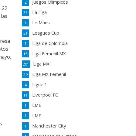
Juegos Olímpicos
2
o 22
La Liga
33
 las
Le Mans
1
Leagues Cup
31
gresa
Liga de Colombia
1
stos
Liga Femenil MX
15
 mayo.
Liga MX
201
W
Liga MX Femenil
29
Ligue 1
4
Liverpool FC
11
LMB
1
LMP
1
s
Manchester City
1