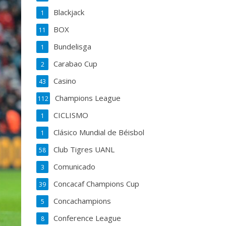
Blackjack
1
BOX
11
Bundelisga
1
Carabao Cup
2
Casino
43
Champions League
112
CICLISMO
1
Clásico Mundial de Béisbol
1
Club Tigres UANL
58
Comunicado
3
Concacaf Champions Cup
39
Concachampions
5
Conference League
8