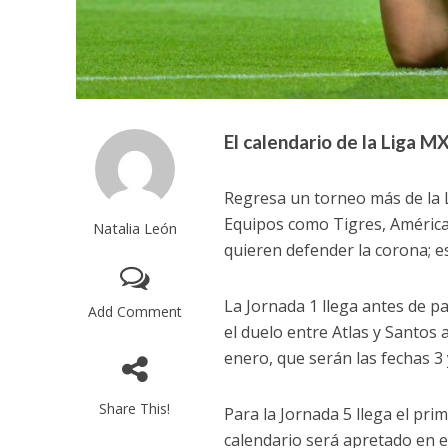
El calendario de la Liga 
Regresa un torneo más de la 
Equipos como Tigres, América
Natalia León
quieren defender la corona; e
La Jornada 1 llega antes de pa
Add Comment
el duelo entre Atlas y Santos 
enero, que serán las fechas 3 
Share This!
Para la Jornada 5 llega el prim
calendario será apretado en e