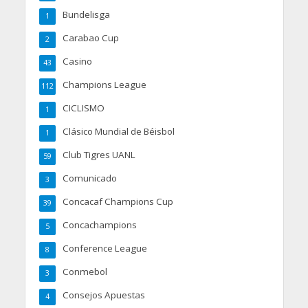
Bundelisga
1
Carabao Cup
2
Casino
43
Champions League
112
CICLISMO
1
Clásico Mundial de Béisbol
1
Club Tigres UANL
59
Comunicado
3
Concacaf Champions Cup
39
Concachampions
5
Conference League
8
Conmebol
3
Consejos Apuestas
4