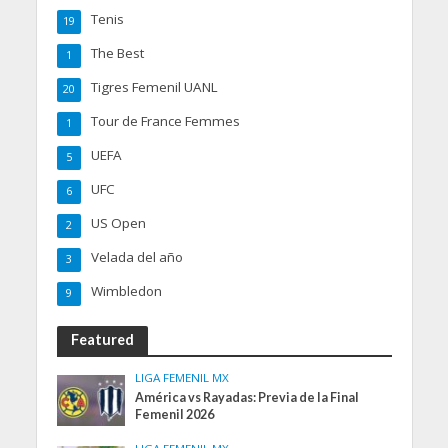
Tenis
19
The Best
1
Tigres Femenil UANL
20
Tour de France Femmes
1
UEFA
5
UFC
6
US Open
2
Velada del año
3
Wimbledon
9
Featured
LIGA FEMENIL MX
América vs Rayadas: Previa de la Final
Femenil 2026