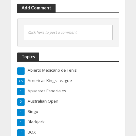
Add Comment
Click here to post a comment
Topics
Abierto Mexicano de Tenis
1
Americas Kings League
65
Apuestas Especiales
1
Australian Open
2
Bingo
1
Blackjack
1
BOX
11