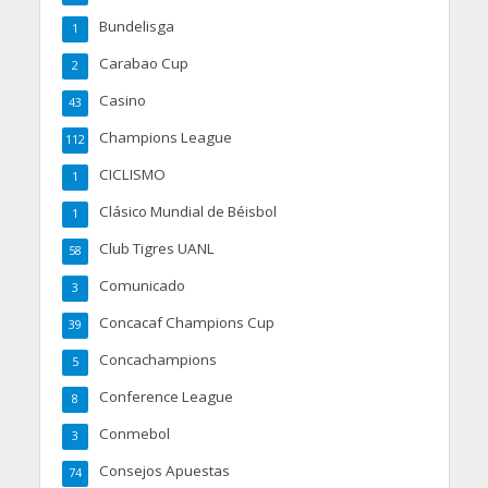
Bundelisga
1
Carabao Cup
2
Casino
43
Champions League
112
CICLISMO
1
Clásico Mundial de Béisbol
1
Club Tigres UANL
58
Comunicado
3
Concacaf Champions Cup
39
Concachampions
5
Conference League
8
Conmebol
3
Consejos Apuestas
74