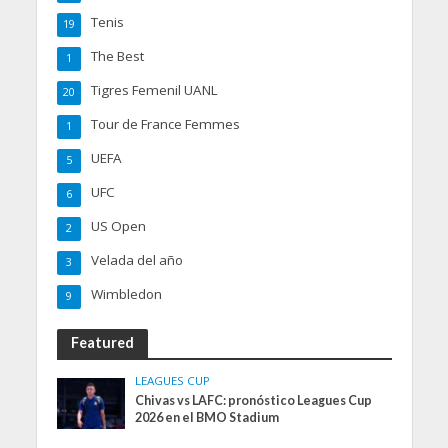
Tenis
19
The Best
1
Tigres Femenil UANL
20
Tour de France Femmes
1
UEFA
5
UFC
6
US Open
2
Velada del año
3
Wimbledon
9
Featured
LEAGUES CUP
Chivas vs LAFC: pronóstico Leagues Cup
2026 en el BMO Stadium