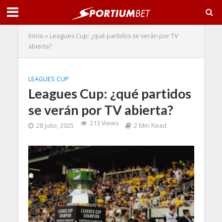
Inicio
»
Leagues Cup: ¿qué partidos se verán por TV
abierta?
LEAGUES CUP
Leagues Cup: ¿qué partidos
se verán por TV abierta?
213 Views
28 julio, 2025
2 Min Read