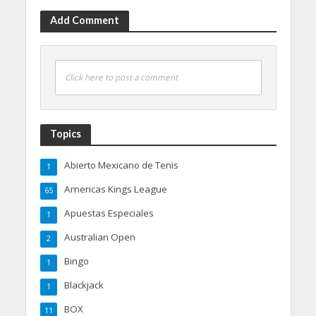
Add Comment
Click here to post a comment
Topics
Abierto Mexicano de Tenis
1
Americas Kings League
65
Apuestas Especiales
1
Australian Open
2
Bingo
1
Blackjack
1
BOX
11