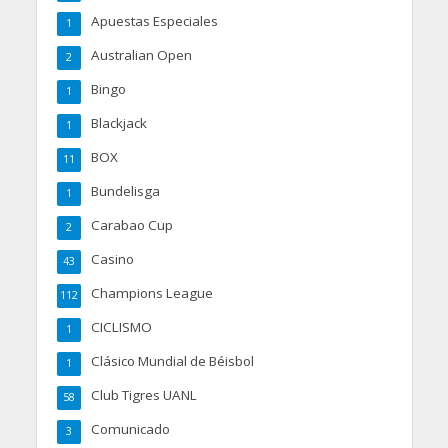
Apuestas Especiales
1
Australian Open
2
Bingo
1
Blackjack
1
BOX
11
Bundelisga
1
Carabao Cup
2
Casino
43
Champions League
112
CICLISMO
1
Clásico Mundial de Béisbol
1
Club Tigres UANL
58
Comunicado
3