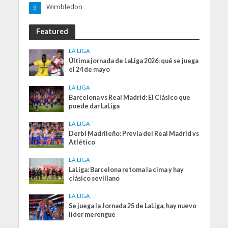
Wimbledon
9
Featured
LA LIGA
Última jornada de LaLiga 2026: qué se juega
el 24 de mayo
LA LIGA
Barcelona vs Real Madrid: El Clásico que
puede dar LaLiga
LA LIGA
Derbi Madrileño: Previa del Real Madrid vs
Atlético
LA LIGA
LaLiga: Barcelona retoma la cima y hay
clásico sevillano
LA LIGA
Se juega la Jornada 25 de LaLiga, hay nuevo
líder merengue