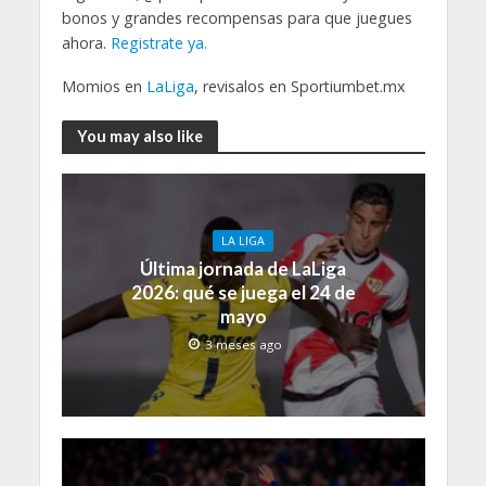
bonos y grandes recompensas para que juegues
ahora.
Registrate ya.
Momios en
LaLiga
, revisalos en Sportiumbet.mx
You may also like
LA LIGA
Última jornada de LaLiga
2026: qué se juega el 24 de
mayo
3 meses ago