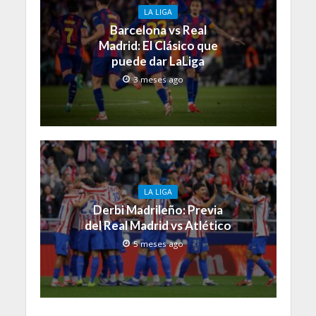
LA LIGA
Barcelona vs Real
Madrid: El Clásico que
puede dar LaLiga
3 meses ago
LA LIGA
Derbi Madrileño: Previa
del Real Madrid vs Atlético
5 meses ago