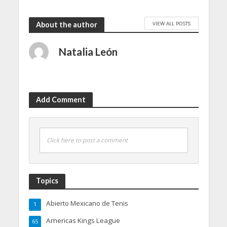
VIEW ALL POSTS
About the author
Natalia León
Add Comment
Click here to post a comment
Topics
Abierto Mexicano de Tenis
1
Americas Kings League
65