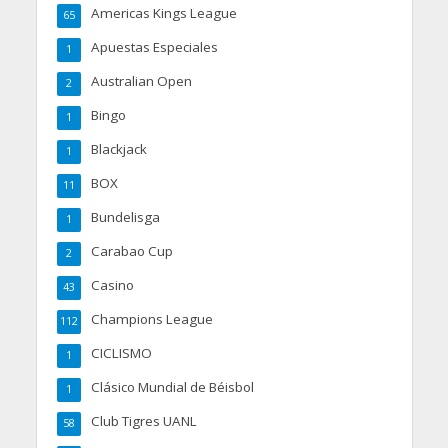
Americas Kings League
65
Apuestas Especiales
1
Australian Open
2
Bingo
1
Blackjack
1
BOX
11
Bundelisga
1
Carabao Cup
2
Casino
43
Champions League
112
CICLISMO
1
Clásico Mundial de Béisbol
1
Club Tigres UANL
58