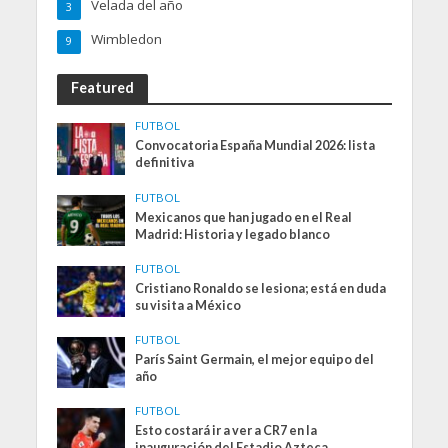
Velada del año
3
Wimbledon
9
Featured
FUTBOL
Convocatoria España Mundial 2026: lista
definitiva
FUTBOL
Mexicanos que han jugado en el Real
Madrid: Historia y legado blanco
FUTBOL
Cristiano Ronaldo se lesiona; está en duda
su visita a México
FUTBOL
París Saint Germain, el mejor equipo del
año
FUTBOL
Esto costará ir a ver a CR7 en la
inauguración del Estadio Azteca