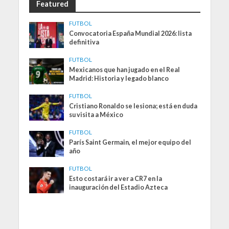
Featured
FUTBOL
Convocatoria España Mundial 2026: lista
definitiva
FUTBOL
Mexicanos que han jugado en el Real
Madrid: Historia y legado blanco
FUTBOL
Cristiano Ronaldo se lesiona; está en duda
su visita a México
FUTBOL
París Saint Germain, el mejor equipo del
año
FUTBOL
Esto costará ir a ver a CR7 en la
inauguración del Estadio Azteca