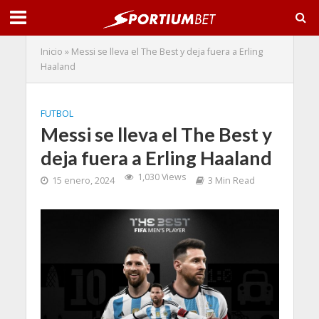
Inicio
»
Messi se lleva el The Best y deja fuera a Erling
Haaland
FUTBOL
Messi se lleva el The Best y
deja fuera a Erling Haaland
1,030 Views
15 enero, 2024
3 Min Read