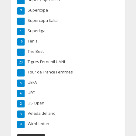
1
Supercopa
7
Supercopa Italia
1
Superliga
1
Tenis
19
The Best
1
Tigres Femenil UANL
20
Tour de France Femmes
1
UEFA
5
UFC
6
US Open
2
Velada del año
3
Wimbledon
9