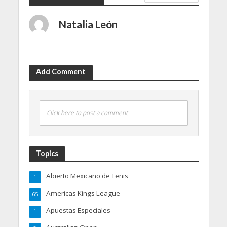
Natalia León
Add Comment
Click here to post a comment
Topics
Abierto Mexicano de Tenis
1
Americas Kings League
65
Apuestas Especiales
1