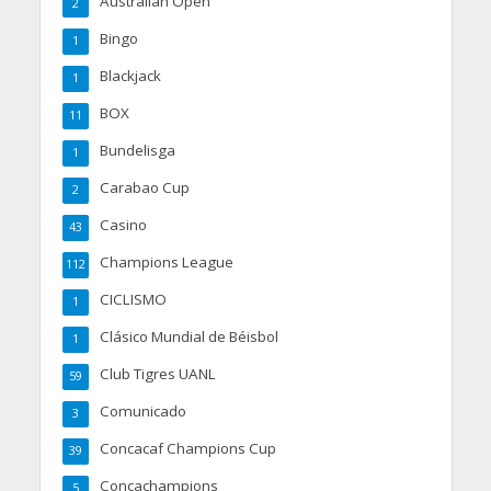
Australian Open
2
Bingo
1
Blackjack
1
BOX
11
Bundelisga
1
Carabao Cup
2
Casino
43
Champions League
112
CICLISMO
1
Clásico Mundial de Béisbol
1
Club Tigres UANL
59
Comunicado
3
Concacaf Champions Cup
39
Concachampions
5