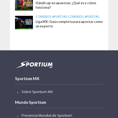
Hándicap en apuestas: ¿Qué es y cómo
funciona?
CONSEJOS APUESTAS
•
CONSEJOS APUESTAS
Liga MX: Guía completa para apostar como
un experto
Sportium MX
Sobre Sportium MX
Mundo Sportium
Presencia Mundial de Sportium