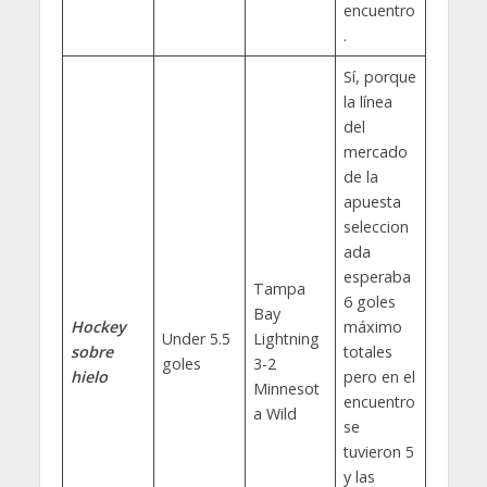
encuentro
.
Sí, porque
la línea
del
mercado
de la
apuesta
seleccion
ada
esperaba
Tampa
6 goles
Bay
Hockey
máximo
Under 5.5
Lightning
sobre
totales
goles
3-2
hielo
pero en el
Minnesot
encuentro
a Wild
se
tuvieron 5
y las