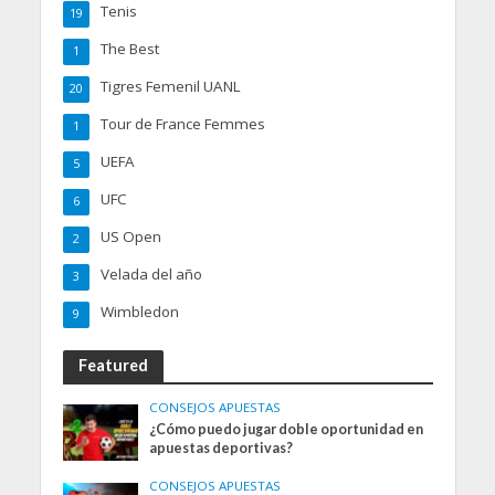
Tenis
19
The Best
1
Tigres Femenil UANL
20
Tour de France Femmes
1
UEFA
5
UFC
6
US Open
2
Velada del año
3
Wimbledon
9
Featured
CONSEJOS APUESTAS
¿Cómo puedo jugar doble oportunidad en
apuestas deportivas?
CONSEJOS APUESTAS