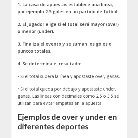
1. La casa de apuestas establece una línea,
por ejemplo 2.5 goles en un partido de fútbol.
2. El jugador elige si el total será mayor (over)
o menor (under).
3. Finaliza el evento y se suman los goles o
puntos totales.
4. Se determina el resultado:
• Si el total supera la línea y apostaste over, ganas.
• Si el total queda por debajo y apostaste under,
ganas. Las líneas con decimales como 2.5 o 3.5 se
utilizan para evitar empates en la apuesta.
Ejemplos de over y under en
diferentes deportes