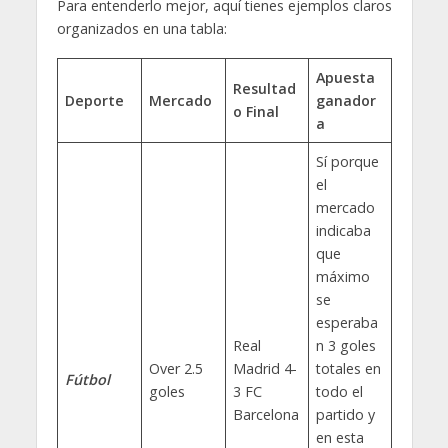
Para entenderlo mejor, aquí tienes ejemplos claros
organizados en una tabla:
Apuesta
Resultad
Deporte
Mercado
ganador
o Final
a
Sí porque
el
mercado
indicaba
que
máximo
se
esperaba
Real
n 3 goles
Over 2.5
Madrid 4-
totales en
Fútbol
goles
3 FC
todo el
Barcelona
partido y
en esta