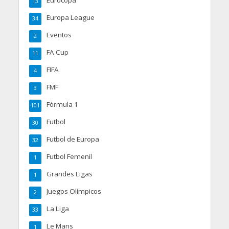
13
Europa League
34
Eventos
2
FA Cup
11
FIFA
4
FMF
3
Fórmula 1
101
Futbol
30
Futbol de Europa
32
Futbol Femenil
1
Grandes Ligas
1
Juegos Olímpicos
2
La Liga
33
Le Mans
1