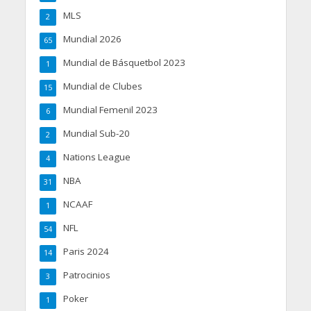
MLS
2
Mundial 2026
65
Mundial de Básquetbol 2023
1
Mundial de Clubes
15
Mundial Femenil 2023
6
Mundial Sub-20
2
Nations League
4
NBA
31
NCAAF
1
NFL
54
Paris 2024
14
Patrocinios
3
Poker
1