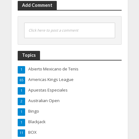
Add Comment
Click here to post a comment
Topics
Abierto Mexicano de Tenis
1
Americas Kings League
65
Apuestas Especiales
1
Australian Open
2
Bingo
1
Blackjack
1
BOX
11