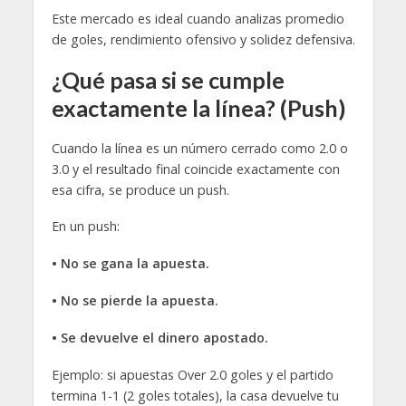
Este mercado es ideal cuando analizas promedio
de goles, rendimiento ofensivo y solidez defensiva.
¿Qué pasa si se cumple
exactamente la línea? (Push)
Cuando la línea es un número cerrado como 2.0 o
3.0 y el resultado final coincide exactamente con
esa cifra, se produce un push.
En un push:
• No se gana la apuesta.
• No se pierde la apuesta.
• Se devuelve el dinero apostado.
Ejemplo: si apuestas Over 2.0 goles y el partido
termina 1-1 (2 goles totales), la casa devuelve tu