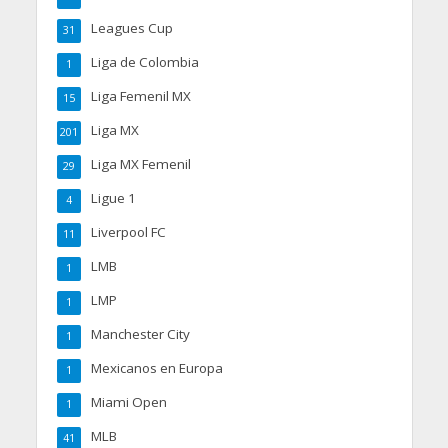
Leagues Cup
31
Liga de Colombia
1
Liga Femenil MX
15
Liga MX
201
Liga MX Femenil
29
Ligue 1
4
Liverpool FC
11
LMB
1
LMP
1
Manchester City
1
Mexicanos en Europa
1
Miami Open
1
MLB
41