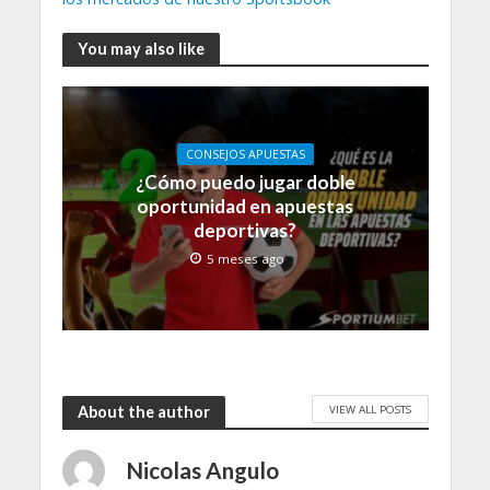
You may also like
CONSEJOS APUESTAS
¿Cómo puedo jugar doble
oportunidad en apuestas
deportivas?
5 meses ago
VIEW ALL POSTS
About the author
Nicolas Angulo