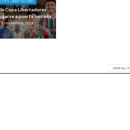
COPA LIBERTADORES
 de Copa Libertadores
jugarse a puerta cerrada
3 noviembre, 2023
VIEW ALL 