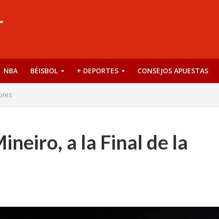
NBA
BÉISBOL
+ DEPORTES
CONSEJOS APUESTAS
ores
neiro, a la Final de la