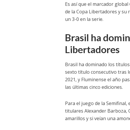
Es así que el marcador global 
de la Copa Libertadores y su r
un 3-0 en la serie.
Brasil ha domi
Libertadores
Brasil ha dominado los título
sexto título consecutivo tras
2021, y Fluminense el año pas
las últimas cinco ediciones.
Para el juego de la Semifinal,
titulares Alexander Barboza, 
amarillos y si veían una amone