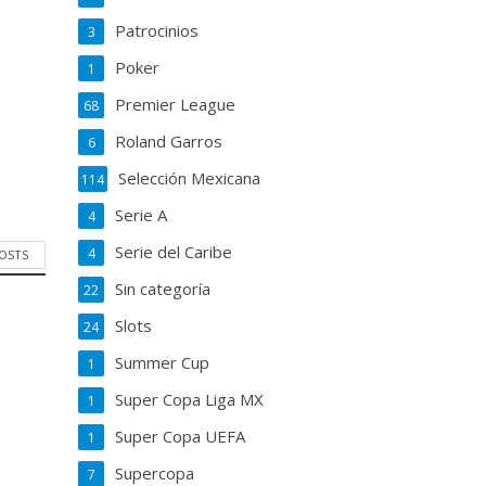
Patrocinios
3
Poker
1
Premier League
68
Roland Garros
6
Selección Mexicana
114
Serie A
4
Serie del Caribe
4
POSTS
Sin categoría
22
Slots
24
Summer Cup
1
Super Copa Liga MX
1
Super Copa UEFA
1
Supercopa
7