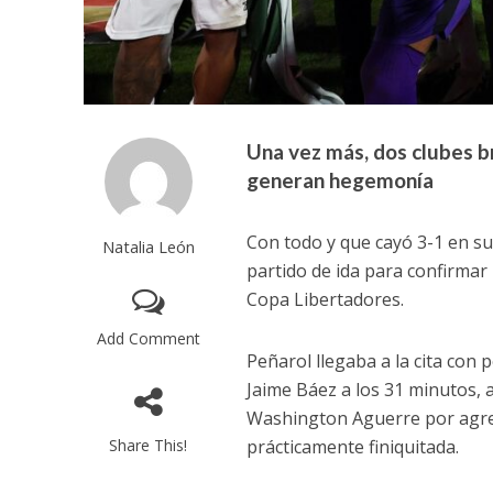
Una vez más, dos clubes br
generan hegemonía
Con todo y que cayó 3-1 en su 
Natalia León
partido de ida para confirmar l
Copa Libertadores.
Add Comment
Peñarol llegaba a la cita con 
Jaime Báez a los 31 minutos, 
Washington Aguerre por agredir
Share This!
prácticamente finiquitada.