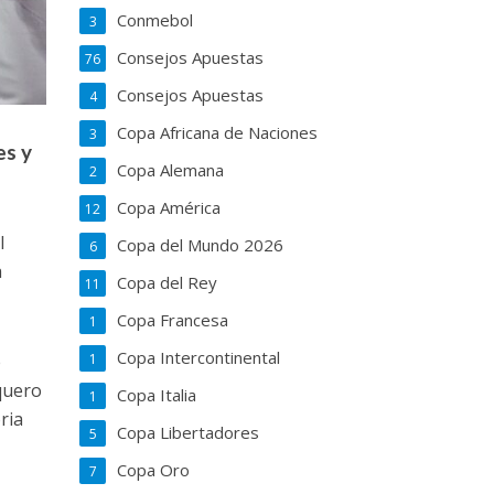
Conmebol
3
Consejos Apuestas
76
Consejos Apuestas
4
Copa Africana de Naciones
3
es y
Copa Alemana
2
Copa América
12
l
Copa del Mundo 2026
6
a
Copa del Rey
11
Copa Francesa
1
Copa Intercontinental
1
e
rquero
Copa Italia
1
ria
Copa Libertadores
5
Copa Oro
7