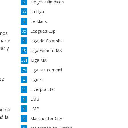
Juegos Olímpicos
2
La Liga
33
Le Mans
1
Leagues Cup
32
unos
nar el
Liga de Colombia
1
sar y
Liga Femenil MX
15
Liga MX
201
Liga MX Femenil
29
ez
Ligue 1
4
Liverpool FC
11
LMB
1
LMP
1
ón de
mó la
Manchester City
1