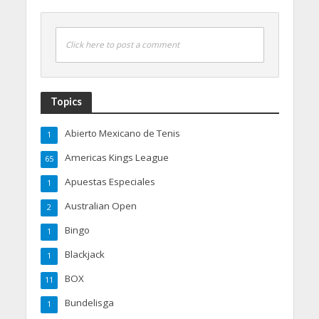
Click here to post a comment
Topics
Abierto Mexicano de Tenis
1
Americas Kings League
65
Apuestas Especiales
1
Australian Open
2
Bingo
1
Blackjack
1
BOX
11
Bundelisga
1