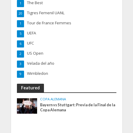
The Best
1
Tigres Femenil UANL
20
Tour de France Femmes
1
UEFA
5
UFC
6
US Open
2
Velada del año
3
Wimbledon
9
Featured
COPA ALEMANA
Bayern vs Stuttgart: Previa de la Final de la
Copa Alemana