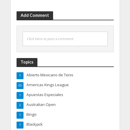
Add Comment
Click here to post a comment
Topics
Abierto Mexicano de Tenis
1
Americas Kings League
65
Apuestas Especiales
1
Australian Open
2
Bingo
1
Blackjack
1