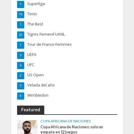
Superliga
1
Tenis
19
The Best
1
Tigres Femenil UANL
20
Tour de France Femmes
1
UEFA
5
UFC
6
US Open
2
Velada del año
3
Wimbledon
9
Featured
COPA AFRICANA DE NACIONES
Copa Africana de Naciones: solo un
empate en 12 juegos