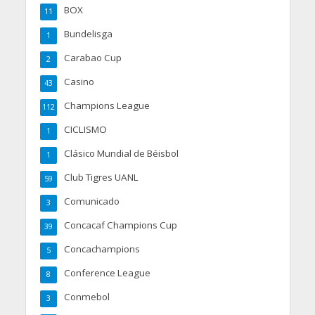
BOX
11
Bundelisga
1
Carabao Cup
2
Casino
43
Champions League
112
CICLISMO
1
Clásico Mundial de Béisbol
1
Club Tigres UANL
59
Comunicado
3
Concacaf Champions Cup
39
Concachampions
5
Conference League
8
Conmebol
3