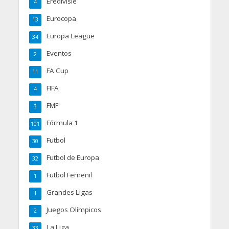
Eredivisie
4
Eurocopa
13
Europa League
34
Eventos
2
FA Cup
11
FIFA
4
FMF
3
Fórmula 1
101
Futbol
30
Futbol de Europa
32
Futbol Femenil
1
Grandes Ligas
1
Juegos Olímpicos
2
La Liga
33