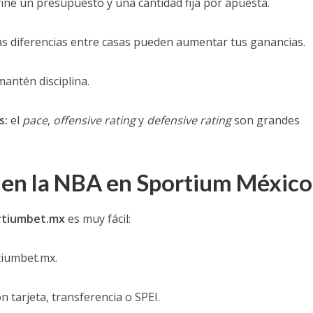
ine un presupuesto y una cantidad fija por apuesta.
 diferencias entre casas pueden aumentar tus ganancias.
antén disciplina.
s:
el
pace
,
offensive rating
y
defensive rating
son grandes
en la NBA en Sportium México
rtiumbet.mx
es muy fácil:
tiumbet.mx.
n tarjeta, transferencia o SPEI.