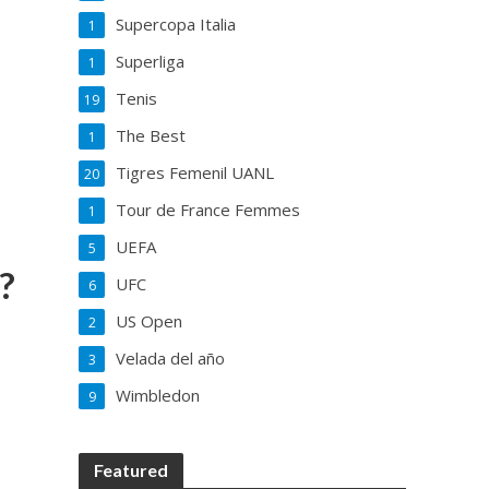
Supercopa Italia
1
Superliga
1
Tenis
19
The Best
1
Tigres Femenil UANL
20
Tour de France Femmes
1
UEFA
5
?
UFC
6
US Open
2
Velada del año
3
Wimbledon
9
Featured