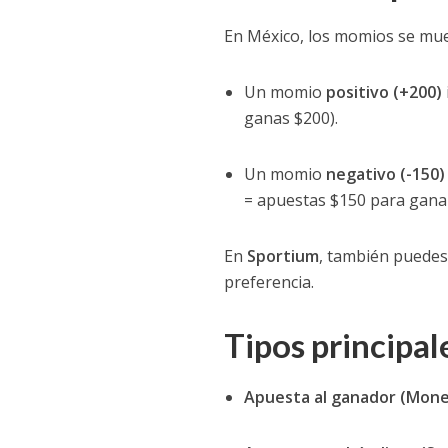
En México, los momios se mue
Un momio
positivo (+200)
ganas $200).
Un momio
negativo (-150)
= apuestas $150 para gana
En
Sportium
, también puedes 
preferencia.
Tipos principa
Apuesta al ganador (Mone