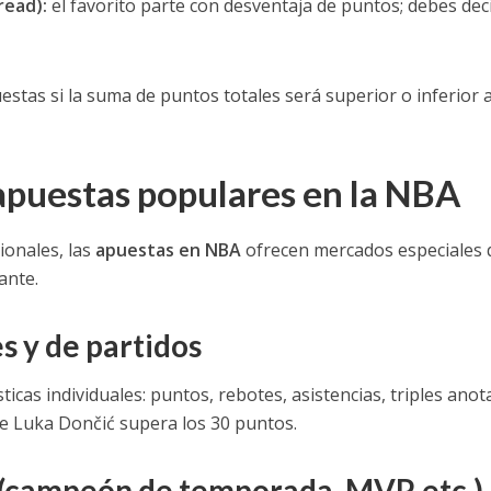
read):
el favorito parte con desventaja de puntos; debes deci
stas si la suma de puntos totales será superior o inferior a
 apuestas populares en la NBA
ionales, las
apuestas en NBA
ofrecen mercados especiales 
ante.
s y de partidos
icas individuales: puntos, rebotes, asistencias, triples anot
ue Luka Dončić supera los 30 puntos.
 (campeón de temporada, MVP, etc.)