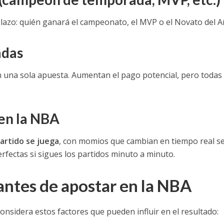
plazo: quién ganará el campeonato, el MVP o el Novato del 
adas
n una sola apuesta. Aumentan el pago potencial, pero todas
 en la NBA
partido se juega
, con momios que cambian en tiempo real 
erfectas si sigues los partidos minuto a minuto.
antes de apostar en la NBA
onsidera estos factores que pueden influir en el resultado: