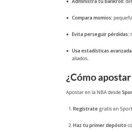
Administra tu bankroll:
def
Compara momios:
pequeñas
Evita perseguir pérdidas:
m
Usa estadísticas avanzada
aliados.
¿Cómo apostar 
Apostar en la NBA desde
Spo
Regístrate
gratis en Spor
Haz tu primer depósito
co