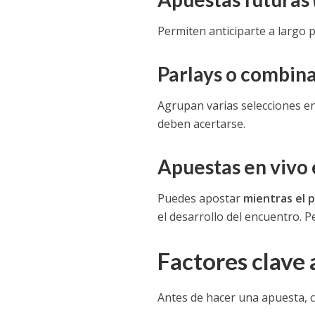
Permiten anticiparte a largo 
Parlays o combin
Agrupan varias selecciones e
deben acertarse.
Apuestas en vivo
Puedes apostar
mientras el 
el desarrollo del encuentro. P
Factores clave 
Antes de hacer una apuesta, c