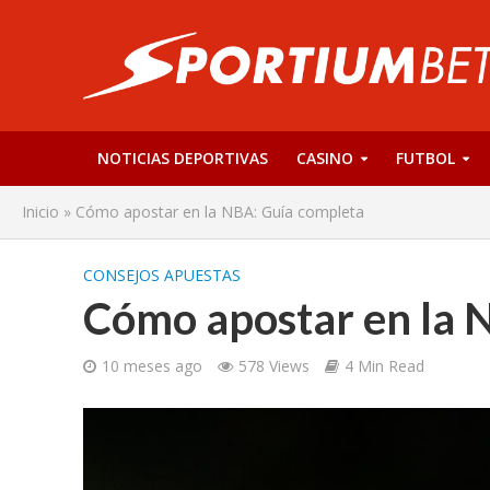
NOTICIAS DEPORTIVAS
CASINO
FUTBOL
Inicio
»
Cómo apostar en la NBA: Guía completa
CONSEJOS APUESTAS
Cómo apostar en la 
10 meses ago
578 Views
4 Min Read