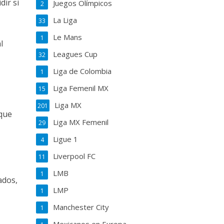
dir si
Juegos Olímpicos
2
La Liga
33
Le Mans
1
l
Leagues Cup
32
Liga de Colombia
1
Liga Femenil MX
15
Liga MX
201
que
Liga MX Femenil
29
Ligue 1
4
Liverpool FC
11
LMB
1
ados,
LMP
1
Manchester City
1