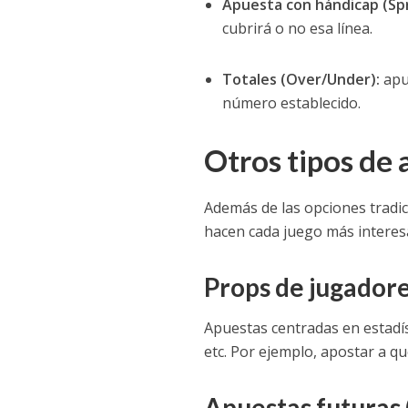
Apuesta con hándicap (Sp
cubrirá o no esa línea.
Totales (Over/Under):
apue
número establecido.
Otros tipos de
Además de las opciones tradic
hacen cada juego más interes
Props de jugadore
Apuestas centradas en estadíst
etc. Por ejemplo, apostar a q
Apuestas futuras