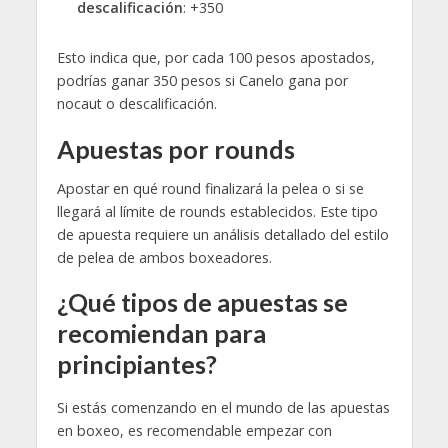
descalificación
: +350
Esto indica que, por cada 100 pesos apostados,
podrías ganar 350 pesos si Canelo gana por
nocaut o descalificación.
Apuestas por rounds
Apostar en qué round finalizará la pelea o si se
llegará al límite de rounds establecidos. Este tipo
de apuesta requiere un análisis detallado del estilo
de pelea de ambos boxeadores.
¿Qué tipos de apuestas se
recomiendan para
principiantes?
Si estás comenzando en el mundo de las apuestas
en boxeo, es recomendable empezar con