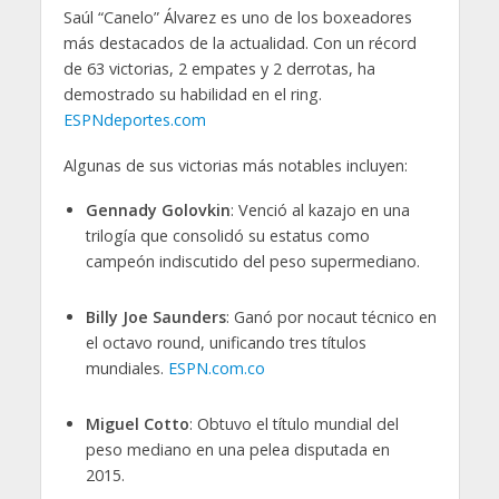
Saúl “Canelo” Álvarez es uno de los boxeadores
más destacados de la actualidad. Con un récord
de 63 victorias, 2 empates y 2 derrotas, ha
demostrado su habilidad en el ring.
ESPNdeportes.com
Algunas de sus victorias más notables incluyen:
Gennady Golovkin
: Venció al kazajo en una
trilogía que consolidó su estatus como
campeón indiscutido del peso supermediano.
Billy Joe Saunders
: Ganó por nocaut técnico en
el octavo round, unificando tres títulos
mundiales.
ESPN.com.co
Miguel Cotto
: Obtuvo el título mundial del
peso mediano en una pelea disputada en
2015.