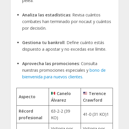
pelea.
Analiza las estadísticas
: Revisa cuántos
combates han terminado por nocaut y cuántos
por decisión.
Gestiona tu bankroll
: Define cuánto estás
dispuesto a apostar y no excedas ese límite.
Aprovecha las promociones
: Consulta
nuestras promociones especiales y
bono de
bienvenida para nuevos clientes.
Canelo
Terence
Aspecto
Álvarez
Crawford
Récord
63-2-2 (39
41-0 (31 KO)1
profesional
KO)
Victoria por
Victoria por