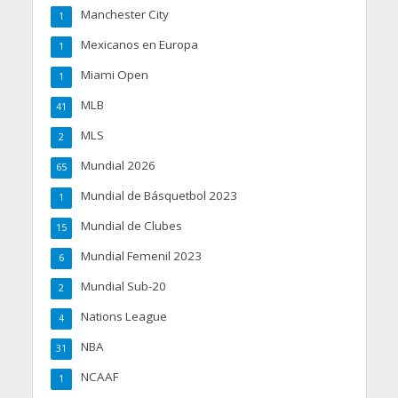
Manchester City
1
Mexicanos en Europa
1
Miami Open
1
MLB
41
MLS
2
Mundial 2026
65
Mundial de Básquetbol 2023
1
Mundial de Clubes
15
Mundial Femenil 2023
6
Mundial Sub-20
2
Nations League
4
NBA
31
NCAAF
1