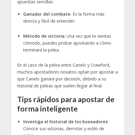
apuestas sencillas:
Ganador del combate
: Es la forma más
directa y fácil de entender.
Método de victoria
: Una vez que te sientas
cómodo, puedes probar apostando a cómo
terminará la pelea.
En el caso de la pelea entre Canelo y Crawford,
muchos apostadores novatos optan por apostar a
que Canelo ganará por decisión, debido a su
historial de peleas que suelen llegar al final.
Tips rápidos para apostar de
forma inteligente
Investiga el historial de los boxeadores
:
Conoce sus victorias, derrotas y estilo de