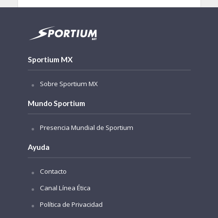
Sportium MX
Sobre Sportium MX
Mundo Sportium
Presencia Mundial de Sportium
Ayuda
Contacto
Canal Línea Ética
Política de Privacidad