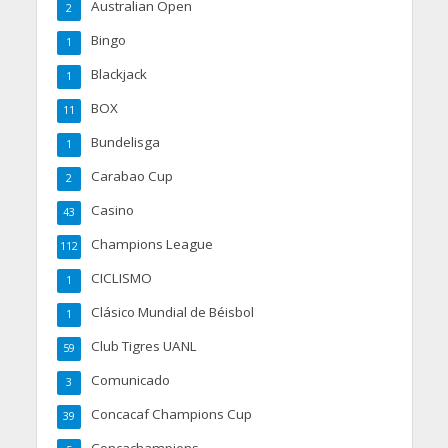
Australian Open
2
Bingo
1
Blackjack
1
BOX
11
Bundelisga
1
Carabao Cup
2
Casino
43
Champions League
112
CICLISMO
1
Clásico Mundial de Béisbol
1
Club Tigres UANL
59
Comunicado
3
Concacaf Champions Cup
39
Concachampions