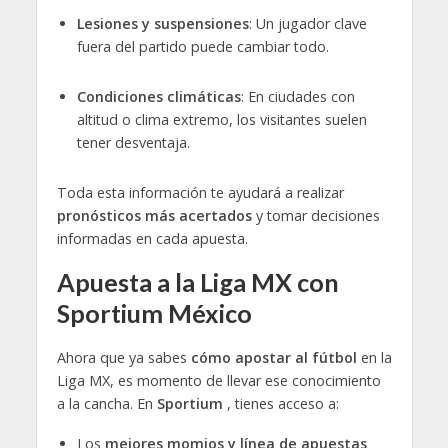
Lesiones y suspensiones
: Un jugador clave
fuera del partido puede cambiar todo.
Condiciones climáticas
: En ciudades con
altitud o clima extremo, los visitantes suelen
tener desventaja.
Toda esta información te ayudará a realizar
pronósticos más acertados
y tomar decisiones
informadas en cada apuesta.
Apuesta a la Liga MX con
Sportium México
Ahora que ya sabes
cómo apostar al fútbol
en la
Liga MX, es momento de llevar ese conocimiento
a la cancha. En
Sportium
, tienes acceso a:
Los
mejores momios y línea de apuestas