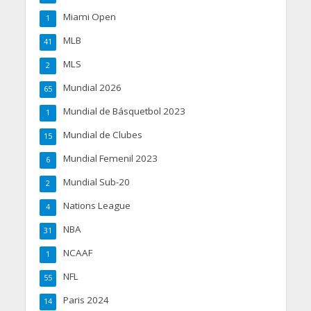
Miami Open
1
MLB
41
MLS
2
Mundial 2026
65
Mundial de Básquetbol 2023
1
Mundial de Clubes
15
Mundial Femenil 2023
6
Mundial Sub-20
2
Nations League
4
NBA
31
NCAAF
1
NFL
55
Paris 2024
14