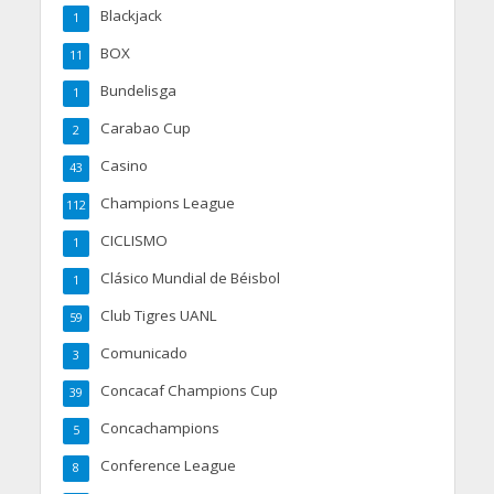
Blackjack
1
BOX
11
Bundelisga
1
Carabao Cup
2
Casino
43
Champions League
112
CICLISMO
1
Clásico Mundial de Béisbol
1
Club Tigres UANL
59
Comunicado
3
Concacaf Champions Cup
39
Concachampions
5
Conference League
8