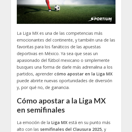
La Liga MX es una de las competencias más
emocionantes del continente, y también una de las
favoritas para los fanáticos de las apuestas
deportivas en México. Ya sea que seas un
apasionado del fútbol mexicano o simplemente
busques una forma de darle más adrenalina a los
partidos, aprender
cómo apostar en la Liga MX
puede abrirte nuevas oportunidades de diversión
y, por qué no, de ganancia.
Cómo apostar a la Liga MX
en semifinales
La emoción de la
Liga MX
está en su punto más
alto con las
semifinales del Clausura 2025
, y