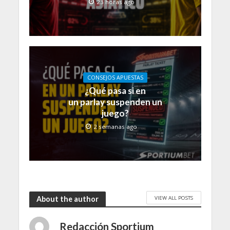
23 horas ago
CONSEJOS APUESTAS
¿Qué pasa si en
un parlay suspenden un
juego?
2 semanas ago
VIEW ALL POSTS
About the author
Redacción Sportium