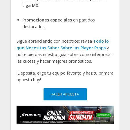
Liga MX
.
Promociones especiales
en partidos
destacados.
Sigue aprendiendo con nosotros: revisa
Todo lo
que Necesitas Saber Sobre las Player Props
y
no te pierdas nuestra guía sobre cómo interpretar
las cuotas y hacer mejores pronósticos.
¡Deposita, elige tu equipo favorito y haz tu primera
apuesta hoy!
HACER APUESTA