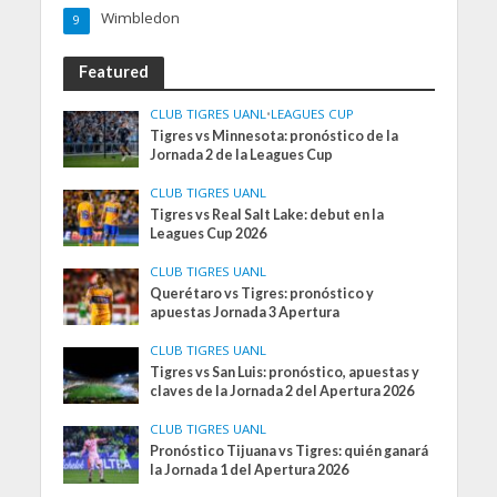
Wimbledon
9
Featured
CLUB TIGRES UANL
•
LEAGUES CUP
Tigres vs Minnesota: pronóstico de la
Jornada 2 de la Leagues Cup
CLUB TIGRES UANL
Tigres vs Real Salt Lake: debut en la
Leagues Cup 2026
CLUB TIGRES UANL
Querétaro vs Tigres: pronóstico y
apuestas Jornada 3 Apertura
CLUB TIGRES UANL
Tigres vs San Luis: pronóstico, apuestas y
claves de la Jornada 2 del Apertura 2026
CLUB TIGRES UANL
Pronóstico Tijuana vs Tigres: quién ganará
la Jornada 1 del Apertura 2026