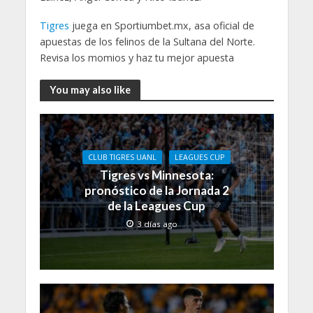
Tigres
juega en Sportiumbet.mx, asa oficial de
apuestas de los felinos de la Sultana del Norte.
Revisa los momios y haz tu mejor apuesta
You may also like
CLUB TIGRES UANL
LEAGUES CUP
Tigres vs Minnesota:
pronóstico de la Jornada 2
de la Leagues Cup
3 días ago