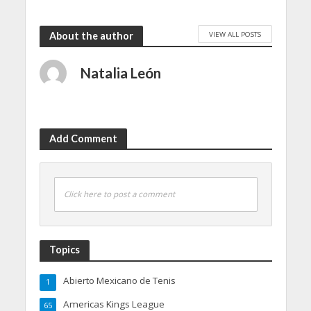
VIEW ALL POSTS
About the author
Natalia León
Add Comment
Click here to post a comment
Topics
Abierto Mexicano de Tenis
1
Americas Kings League
65