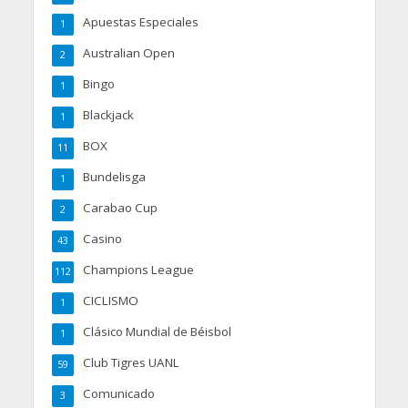
Apuestas Especiales
1
Australian Open
2
Bingo
1
Blackjack
1
BOX
11
Bundelisga
1
Carabao Cup
2
Casino
43
Champions League
112
CICLISMO
1
Clásico Mundial de Béisbol
1
Club Tigres UANL
59
Comunicado
3