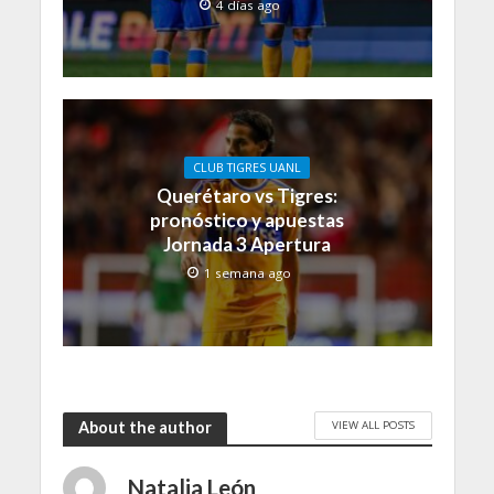
4 días ago
CLUB TIGRES UANL
Querétaro vs Tigres:
pronóstico y apuestas
Jornada 3 Apertura
1 semana ago
VIEW ALL POSTS
About the author
Natalia León