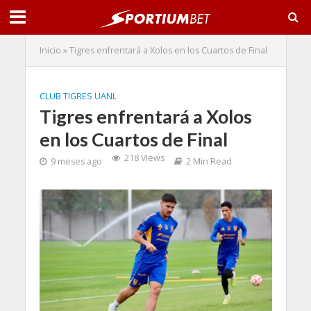
Inicio
»
Tigres enfrentará a Xolos en los Cuartos de Final
CLUB TIGRES UANL
Tigres enfrentará a Xolos
en los Cuartos de Final
218 Views
9 meses ago
2 Min Read