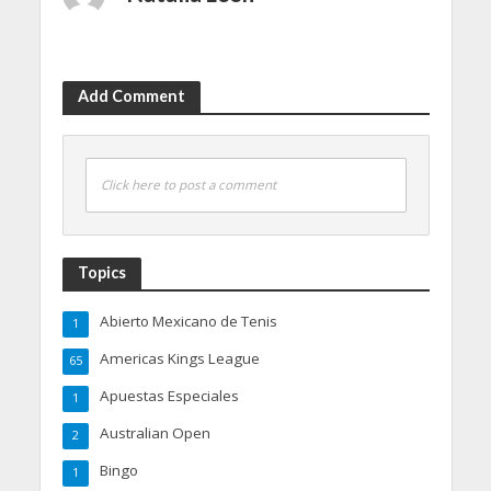
Add Comment
Click here to post a comment
Topics
Abierto Mexicano de Tenis
1
Americas Kings League
65
Apuestas Especiales
1
Australian Open
2
Bingo
1