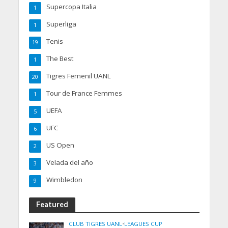
Supercopa Italia
1
Superliga
1
Tenis
19
The Best
1
Tigres Femenil UANL
20
Tour de France Femmes
1
UEFA
5
UFC
6
US Open
2
Velada del año
3
Wimbledon
9
Featured
CLUB TIGRES UANL
•
LEAGUES CUP