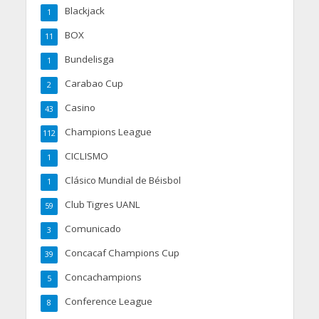
Blackjack
1
BOX
11
Bundelisga
1
Carabao Cup
2
Casino
43
Champions League
112
CICLISMO
1
Clásico Mundial de Béisbol
1
Club Tigres UANL
59
Comunicado
3
Concacaf Champions Cup
39
Concachampions
5
Conference League
8