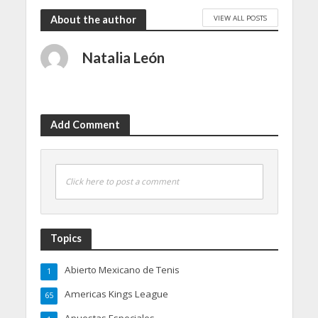
VIEW ALL POSTS
About the author
Natalia León
Add Comment
Click here to post a comment
Topics
Abierto Mexicano de Tenis
1
Americas Kings League
65