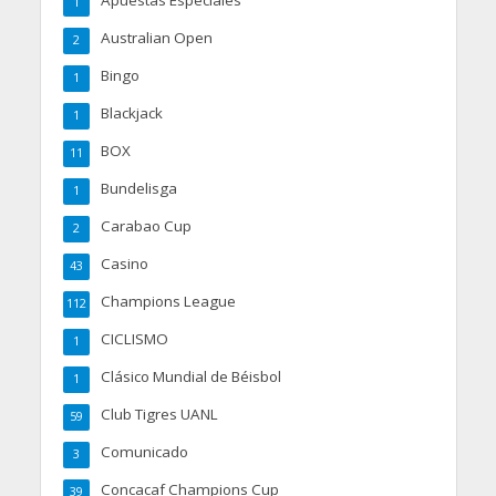
Apuestas Especiales
1
Australian Open
2
Bingo
1
Blackjack
1
BOX
11
Bundelisga
1
Carabao Cup
2
Casino
43
Champions League
112
CICLISMO
1
Clásico Mundial de Béisbol
1
Club Tigres UANL
59
Comunicado
3
Concacaf Champions Cup
39