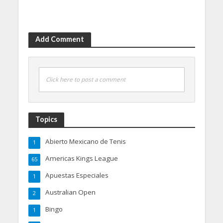
Add Comment
Click here to post a comment
Topics
Abierto Mexicano de Tenis
1
Americas Kings League
65
Apuestas Especiales
1
Australian Open
2
Bingo
1