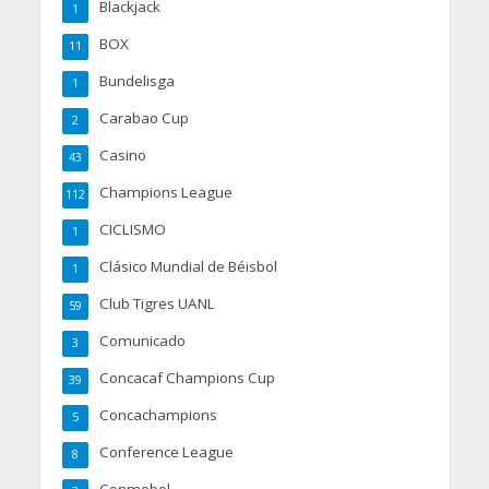
Blackjack
1
BOX
11
Bundelisga
1
Carabao Cup
2
Casino
43
Champions League
112
CICLISMO
1
Clásico Mundial de Béisbol
1
Club Tigres UANL
59
Comunicado
3
Concacaf Champions Cup
39
Concachampions
5
Conference League
8
Conmebol