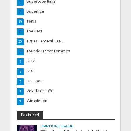
Supercopa Italia
1
Superliga
1
Tenis
19
The Best
1
Tigres Femenil UANL
20
Tour de France Femmes
1
UEFA
5
UFC
6
US Open
2
Velada del año
3
Wimbledon
9
Featured
CHAMPIONS LEAGUE