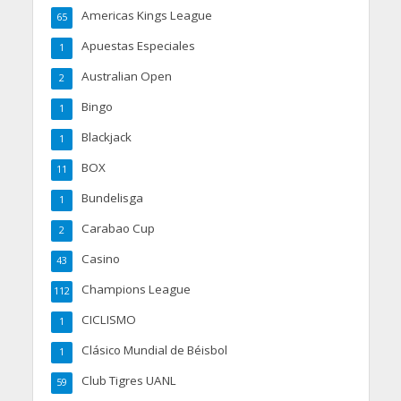
Americas Kings League
65
Apuestas Especiales
1
Australian Open
2
Bingo
1
Blackjack
1
BOX
11
Bundelisga
1
Carabao Cup
2
Casino
43
Champions League
112
CICLISMO
1
Clásico Mundial de Béisbol
1
Club Tigres UANL
59