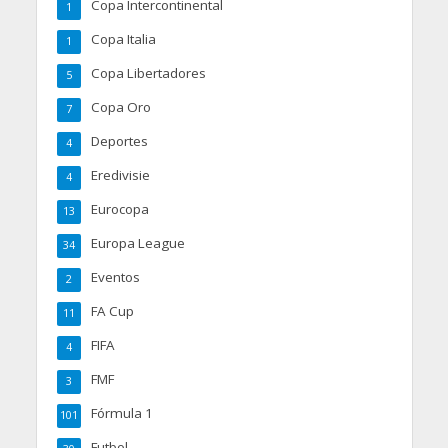
Copa Intercontinental
1
Copa Italia
1
Copa Libertadores
5
Copa Oro
7
Deportes
4
Eredivisie
4
Eurocopa
13
Europa League
34
Eventos
2
FA Cup
11
FIFA
4
FMF
3
Fórmula 1
101
Futbol