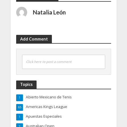
Natalia León
Add Comment
Click here to post a comment
Topics
Abierto Mexicano de Tenis
1
Americas Kings League
65
Apuestas Especiales
1
Australian Open
2