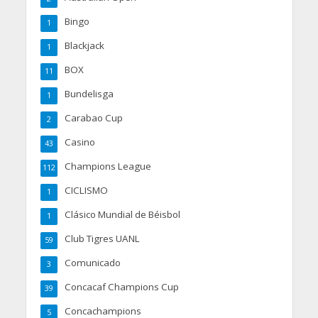
Bingo
1
Blackjack
1
BOX
11
Bundelisga
1
Carabao Cup
2
Casino
43
Champions League
112
CICLISMO
1
Clásico Mundial de Béisbol
1
Club Tigres UANL
59
Comunicado
3
Concacaf Champions Cup
39
Concachampions
5