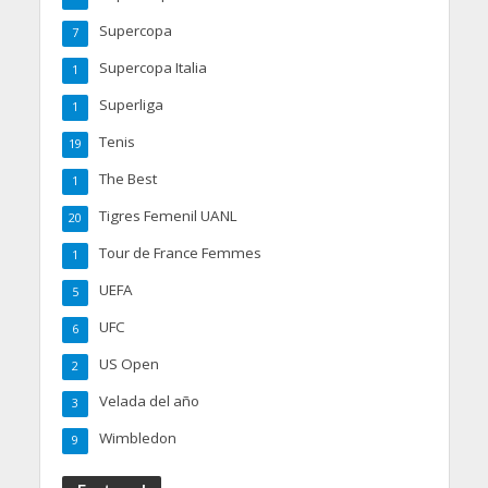
Supercopa
7
Supercopa Italia
1
Superliga
1
Tenis
19
The Best
1
Tigres Femenil UANL
20
Tour de France Femmes
1
UEFA
5
UFC
6
US Open
2
Velada del año
3
Wimbledon
9