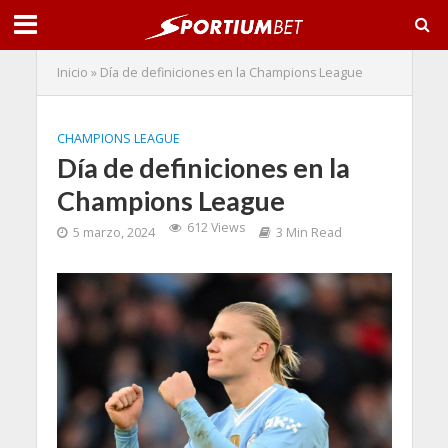
Inicio
»
Día de definiciones en la Champions League
CHAMPIONS LEAGUE
Día de definiciones en la
Champions League
612 Views
5 marzo, 2024
3 Min Read