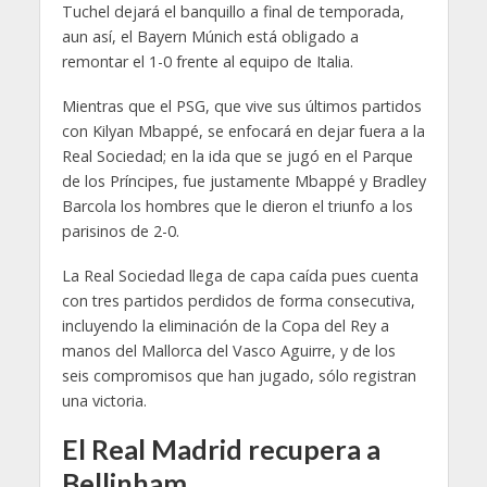
Tuchel dejará el banquillo a final de temporada,
aun así, el Bayern Múnich está obligado a
remontar el 1-0 frente al equipo de Italia.
Mientras que el PSG, que vive sus últimos partidos
con Kilyan Mbappé, se enfocará en dejar fuera a la
Real Sociedad; en la ida que se jugó en el Parque
de los Príncipes, fue justamente Mbappé y Bradley
Barcola los hombres que le dieron el triunfo a los
parisinos de 2-0.
La Real Sociedad llega de capa caída pues cuenta
con tres partidos perdidos de forma consecutiva,
incluyendo la eliminación de la Copa del Rey a
manos del Mallorca del Vasco Aguirre, y de los
seis compromisos que han jugado, sólo registran
una victoria.
El Real Madrid recupera a
Bellinham