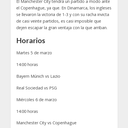
El Manchester City tendrá un partido a modo ante
el Copenhague, ya que. En Dinamarca, los ingleses
se llevaron la victoria de 1-3 y con su racha invicta
de casi veinte partidos, es casi imposible que
dejen escapar la gran ventaja con la que arriban.
Horarios
Martes 5 de marzo
14:00 horas
Bayern Múnich vs Lazio
Real Sociedad vs PSG
Miércoles 6 de marzo
14:00 horas
Manchester City vs Copenhague