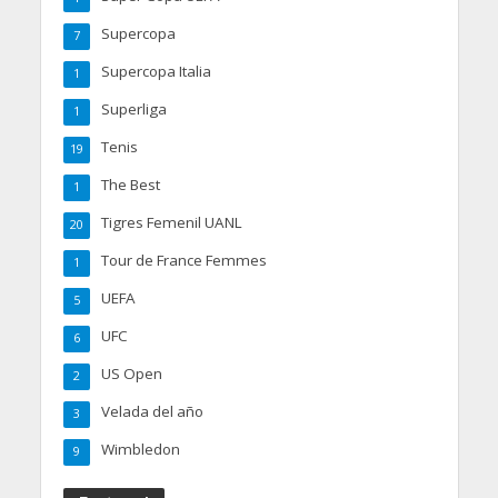
Supercopa
7
Supercopa Italia
1
Superliga
1
Tenis
19
The Best
1
Tigres Femenil UANL
20
Tour de France Femmes
1
UEFA
5
UFC
6
US Open
2
Velada del año
3
Wimbledon
9