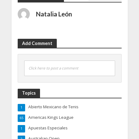
Natalia León
Add Comment
Click here to post a comment
Topics
Abierto Mexicano de Tenis
1
Americas Kings League
65
Apuestas Especiales
1
Australian Open