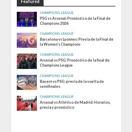
Featured
CHAMPIONS LEAGUE
PSG vs Arsenal: Pronóstico de la Final de
Champions 2026
CHAMPIONS LEAGUE
Barcelona vs Lyonnes: Previa de la Final de
la Women’s Champions
CHAMPIONS LEAGUE
Arsenal vs PSG: Pronóstico de la final de
Champions League
CHAMPIONS LEAGUE
Bayern vs PSG: previa de la vuelta de
semifinales
CHAMPIONS LEAGUE
Arsenal vs Atlético de Madrid: Horarios,
previa y pronóstico