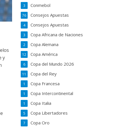
Conmebol
3
Consejos Apuestas
76
Consejos Apuestas
4
Copa Africana de Naciones
3
Copa Alemana
2
elos
Copa América
12
e y
Copa del Mundo 2026
6
n
Copa del Rey
11
Copa Francesa
1
Copa Intercontinental
1
Copa Italia
1
Copa Libertadores
de
5
Copa Oro
7