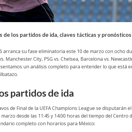
 de los partidos de ida, claves tácticas y pronósticos
arranca su fase eliminatoria este 10 de marzo con ocho du
 vs. Manchester City, PSG vs. Chelsea, Barcelona vs. Newcastl
esentamos un análisis completo para entender lo que está e
ilbatazo.
os partidos de ida
tavos de Final de la UEFA Champions League se disputarán el
e marzo desde las 11:45 y 14:00 horas del tiempo del Centro 
lendario completo con horarios para México: