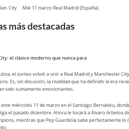
n. City Mié 11 marzo Real Madrid (España)
ias más destacadas
ity: el clásico moderno que nunca para
iva, el sorteo volvió a unir a Real Madrid y Manchester Cit
s. Es, sin discusión, la rivalidad que ha definido la era reci
 han sido sumamente emocionantes.
á este miércoles 11 de marzo en el Santiago Bernabéu, donde
 liga el pasado diciembre. Ahora le tocará a Álvaro Arbeloa di
pions, mientras que Pep Guardiola sabe perfectamente lo 
dio.