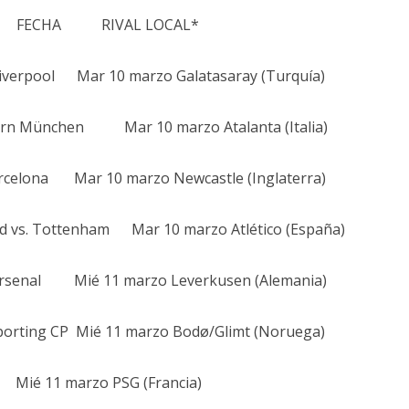
 FECHA RIVAL LOCAL*
verpool Mar 10 marzo Galatasaray (Turquía)
rn München Mar 10 marzo Atalanta (Italia)
celona Mar 10 marzo Newcastle (Inglaterra)
 vs. Tottenham Mar 10 marzo Atlético (España)
rsenal Mié 11 marzo Leverkusen (Alemania)
rting CP Mié 11 marzo Bodø/Glimt (Noruega)
ié 11 marzo PSG (Francia)