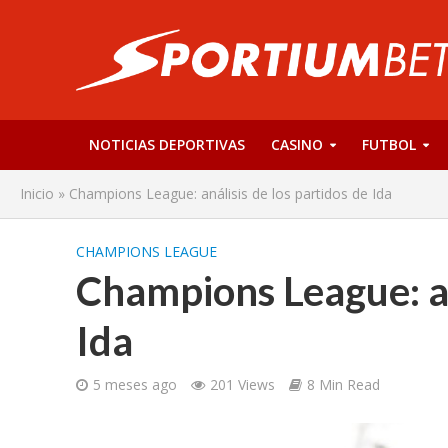
NOTICIAS DEPORTIVAS
CASINO
FUTBOL
Inicio
»
Champions League: análisis de los partidos de Ida
CHAMPIONS LEAGUE
Champions League: an
Ida
5 meses ago
201 Views
8 Min Read