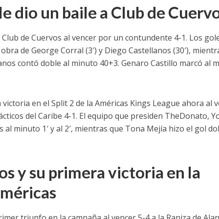
e dio un baile a Club de Cuerv
Club de Cuervos al vencer por un contundente 4-1. Los gole
obra de George Corral (3′) y Diego Castellanos (30′), mientr
anos contó doble al minuto 40+3. Genaro Castillo marcó al 
ictoria en el Split 2 de la Américas Kings League ahora al 
cticos del Caribe 4-1. El equipo que presiden TheDonato, Y
al minuto 1′ y al 2′, mientras que Tona Mejía hizo el gol do
os y su primera victoria en la
Américas
imer triunfo en la campaña al vencer 5-4 a la Raniza de Alan