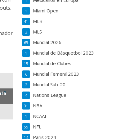
Mexicanos en Europa
1
touts,
Miami Open
1
MLB
41
MLS
2
inador
Mundial 2026
65
Mundial de Básquetbol 2023
1
Mundial de Clubes
15
Mundial Femenil 2023
6
Mundial Sub-20
2
 la
Nations League
4
NBA
31
NCAAF
1
NFL
55
Paris 2024
14