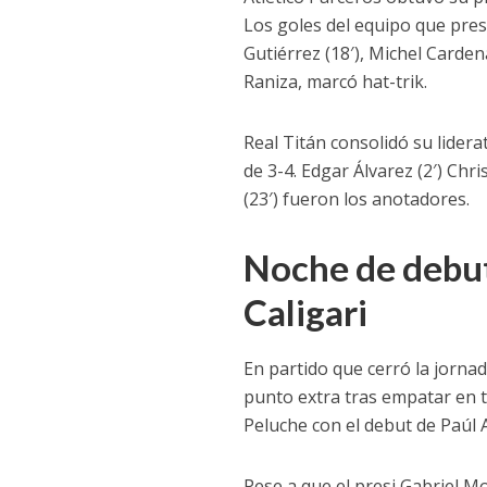
Los goles del equipo que pres
Gutiérrez (18′), Michel Carden
Raniza, marcó hat-trik.
Real Titán consolidó su lidera
de 3-4. Edgar Álvarez (2′) Chr
(23′) fueron los anotadores.
Noche de debut
Caligari
En partido que cerró la jornad
punto extra tras empatar en 
Peluche con el debut de Paúl A
Pese a que el presi Gabriel Mo