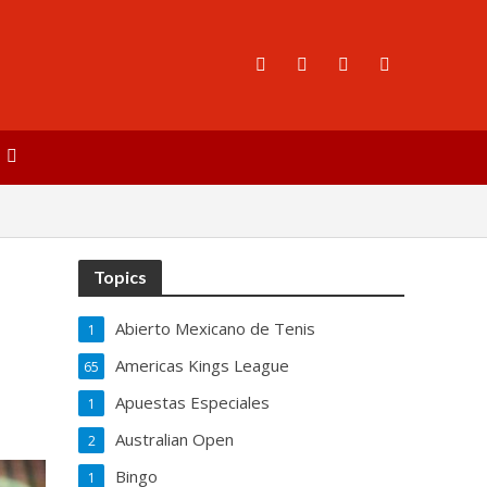
Topics
Abierto Mexicano de Tenis
1
Americas Kings League
65
Apuestas Especiales
1
Australian Open
2
Bingo
1