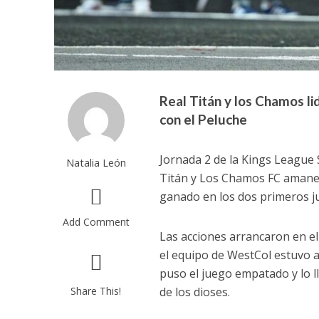
Real Titán y los Chamos l
con el Peluche
Jornada 2 de la Kings League 
Natalia León
Titán y Los Chamos FC amanec
ganado en los dos primeros ju
Add Comment
Las acciones arrancaron en e
el equipo de WestCol estuvo a
puso el juego empatado y lo ll
Share This!
de los dioses.