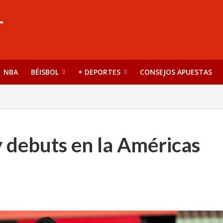
NBA
BÉISBOL
+ DEPORTES
CONSEJOS APUESTAS
e
 debuts en la Américas