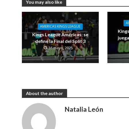
You may also like
A
AMERICAS KINGS LEAGUE
King
Kings League Américas: se
juega
define la Final del Split 3
16 mayo, 2025
About the author
Natalia León