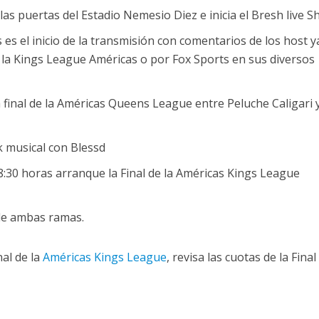
las puertas del Estadio Nemesio Diez e inicia el Bresh live S
 es el inicio de la transmisión con comentarios de los host y
e la Kings League Américas o por Fox Sports en sus diversos
a final de la Américas Queens League entre Peluche Caligari y
 musical con Blessd
8:30 horas arranque la Final de la Américas Kings League
 de ambas ramas.
nal de la
Américas Kings League
, revisa las cuotas de la Final