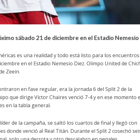
próximo sábado 21 de diciembre en el Estadio Nemesio
méricas es una realidad y todo está listo para los encuentro
diciembre en el Estadio Nemesio Diez. Olimpo United de Chic
de Zeein.
raron en fase regular, era la jornada 6 del Split 2 de la
ipo que dirige Víctor Chaires venció 7-4 y en ese momento e
s en la tabla general.
der de la campaña, se saltó los cuartos de final y llegó con
les donde venció al Real Titán. Durante el Split 2 cosechó sei
penal, solo una derrota y otro descalabro en penales.