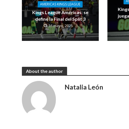
A
AMERICAS KINGS LEAGUE
King
Kings League Américas: se
juega
define la Final del Split 3
16 mayo, 2025
About the author
Natalia León