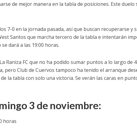
arse de mejor manera en la tabla de posiciones. Este duelo 
dos 7-0 en la jornada pasada, así que buscan recuperarse y
West Santos que marcha tercero de la tabla e intentarán im
 se dará a las 19:00 horas.
La Raniza FC que no ha podido sumar puntos a lo largo de 4
bla, pero Club de Cuervos tampoco ha tenido el arranque des
 de la tabla con solo una victoria. Se verán las caras en punt
omingo 3 de noviembre:
00 horas