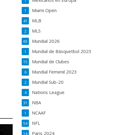
Mexicanos en Europa
1
Miami Open
1
MLB
41
MLS
2
Mundial 2026
65
Mundial de Básquetbol 2023
1
Mundial de Clubes
15
Mundial Femenil 2023
6
Mundial Sub-20
2
Nations League
4
NBA
31
NCAAF
1
NFL
54
Paris 2024
14