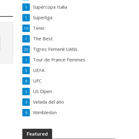
Supercopa Italia
1
Superliga
1
Tenis
19
The Best
1
Tigres Femenil UANL
20
Tour de France Femmes
1
UEFA
5
UFC
6
US Open
2
Velada del año
3
Wimbledon
9
Featured