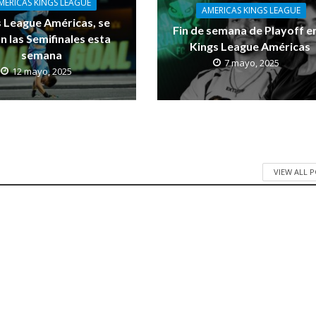
MERICAS KINGS LEAGUE
AMERICAS KINGS LEAGUE
s League Américas, se
Fin de semana de Playoff en
n las Semifinales esta
Kings League Américas
semana
7 mayo, 2025
12 mayo, 2025
VIEW ALL 