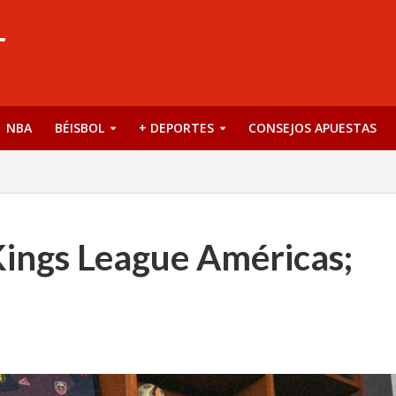
NBA
BÉISBOL
+ DEPORTES
CONSEJOS APUESTAS
Kings League Américas;