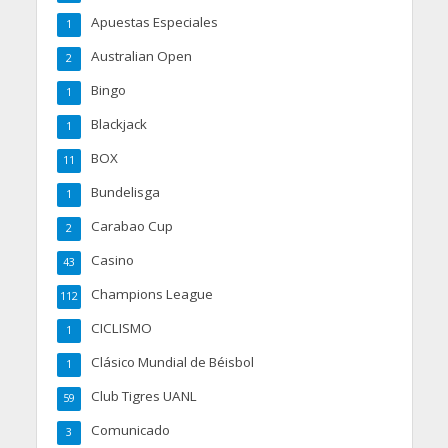
Apuestas Especiales
1
Australian Open
2
Bingo
1
Blackjack
1
BOX
11
Bundelisga
1
Carabao Cup
2
Casino
43
Champions League
112
CICLISMO
1
Clásico Mundial de Béisbol
1
Club Tigres UANL
59
Comunicado
3