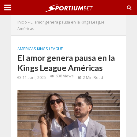
Inicio
»
El amor genera pausa en la Kings League
Américas
AMERICAS KINGS LEAGUE
El amor genera pausa en la
Kings League Américas
638 Views
11 abril, 2025
2 Min Read