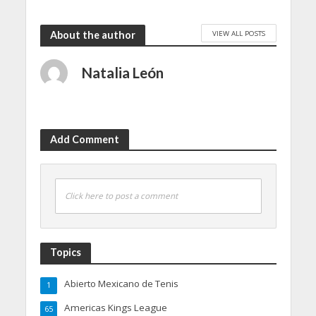
VIEW ALL POSTS
About the author
Natalia León
Add Comment
Click here to post a comment
Topics
Abierto Mexicano de Tenis
1
Americas Kings League
65