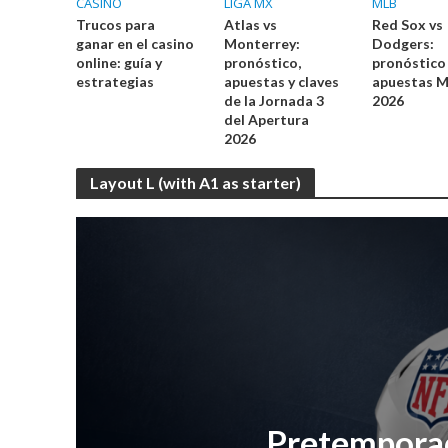
CASINO
LIGA MX
MLB
Trucos para
Atlas vs
Red Sox vs
ganar en el casino
Monterrey:
Dodgers:
online: guía y
pronóstico,
pronóstico
estrategias
apuestas y claves
apuestas 
de la Jornada 3
2026
del Apertura
2026
Layout L (with A1 as starter)
Pretemporad