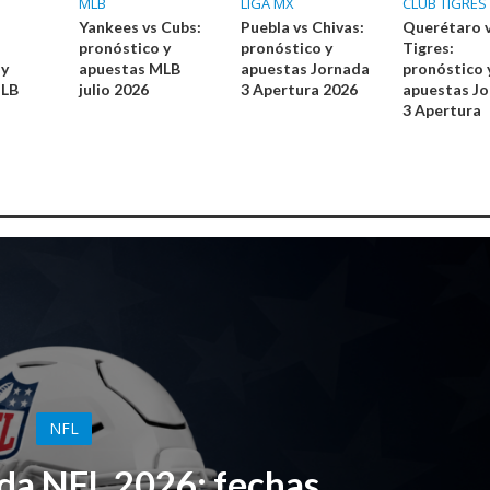
MLB
LIGA MX
CLUB TIGRES
Yankees vs Cubs:
Puebla vs Chivas:
Querétaro 
pronóstico y
pronóstico y
Tigres:
 y
apuestas MLB
apuestas Jornada
pronóstico 
MLB
julio 2026
3 Apertura 2026
apuestas J
3 Apertura
NFL
a NFL 2026: fechas,