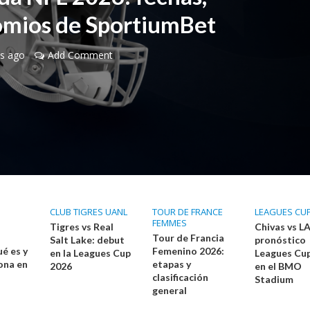
omios de SportiumBet
as ago
Add Comment
CLUB TIGRES UANL
TOUR DE FRANCE
LEAGUES CU
FEMMES
Tigres vs Real
Chivas vs L
Tour de Francia
Salt Lake: debut
pronóstico
ué es y
Femenino 2026:
en la Leagues Cup
Leagues Cu
ona en
etapas y
2026
en el BMO
clasificación
Stadium
general