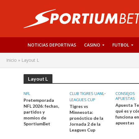
NOTICIAS DEPORTIVAS
CASINO
FUTBOL
Inicio
»
Layout L
Layout L
NFL
CLUB TIGRES UANL
•
CONSEJOS
APUESTAS
LEAGUES CUP
Pretemporada
Apuesta Te
NFL 2026: fechas,
Tigres vs
qué es y c
partidos y
Minnesota:
funciona en
momios de
pronóstico de la
apuestas
SportiumBet
Jornada 2 de la
Leagues Cup