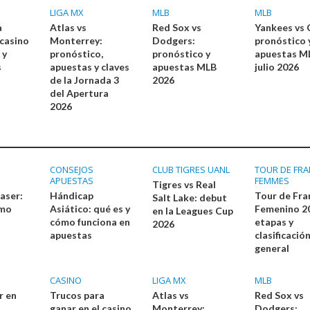
LIGA MX
MLB
MLB
a
Atlas vs
Red Sox vs
Yankees vs 
 casino
Monterrey:
Dodgers:
pronóstico 
 y
pronóstico,
pronóstico y
apuestas M
s
apuestas y claves
apuestas MLB
julio 2026
de la Jornada 3
2026
del Apertura
2026
CONSEJOS
CLUB TIGRES UANL
TOUR DE FR
APUESTAS
FEMMES
Tigres vs Real
aser:
Hándicap
Tour de Fra
Salt Lake: debut
ómo
Asiático: qué es y
Femenino 2
en la Leagues Cup
cómo funciona en
etapas y
2026
apuestas
clasificació
general
CASINO
LIGA MX
MLB
r en
Trucos para
Atlas vs
Red Sox vs
ganar en el casino
Monterrey:
Dodgers: