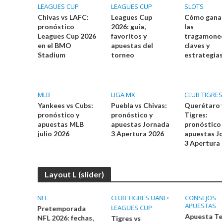
LEAGUES CUP
LEAGUES CUP
SLOTS
Chivas vs LAFC:
Leagues Cup
Cómo gana
pronóstico
2026: guía,
las
Leagues Cup 2026
favoritos y
tragamoned
en el BMO
apuestas del
claves y
Stadium
torneo
estrategia
MLB
LIGA MX
CLUB TIGRE
Yankees vs Cubs:
Puebla vs Chivas:
Querétaro 
pronóstico y
pronóstico y
Tigres:
apuestas MLB
apuestas Jornada
pronóstico
julio 2026
3 Apertura 2026
apuestas J
3 Apertura
Layout L (slider)
NFL
CLUB TIGRES UANL
•
CONSEJOS
APUESTAS
LEAGUES CUP
a
Pretemporada
Apuesta Te
 casino
NFL 2026: fechas,
Tigres vs