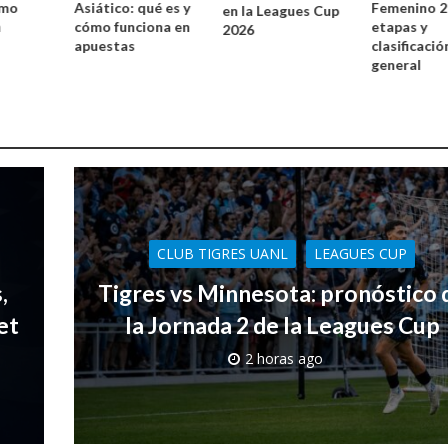
ómo
Asiático: qué es y
Femenino 2
en la Leagues Cup
n
cómo funciona en
etapas y
2026
apuestas
clasificació
general
CLUB TIGRES UANL
LEAGUES CUP
,
Tigres vs Minnesota: pronóstico 
et
la Jornada 2 de la Leagues Cup
2 horas ago