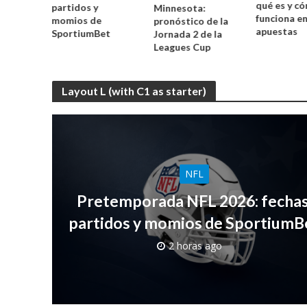
qué es y c
a y
partidos y
Minnesota:
funciona e
s
momios de
pronóstico de la
apuestas
SportiumBet
Jornada 2 de la
Leagues Cup
Layout L (with C1 as starter)
NFL
Pretemporada NFL 2026: fechas
partidos y momios de SportiumB
2 horas ago