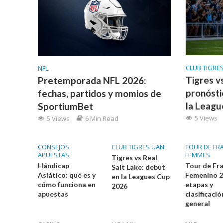
CLUB TIGRE
NFL
Tigres v
Pretemporada NFL 2026:
pronósti
fechas, partidos y momios de
la Leagu
SportiumBet
5 Views
5 Views
6 Min Read
CONSEJOS
CLUB TIGRES UANL
TOUR DE FR
APUESTAS
FEMMES
Tigres vs Real
Hándicap
Tour de Fr
Salt Lake: debut
Asiático: qué es y
Femenino 2
en la Leagues Cup
cómo funciona en
etapas y
2026
apuestas
clasificació
general