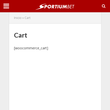
Inicio
»
Cart
Cart
[woocommerce_cart]